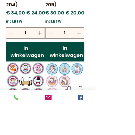
204)
205)
Normale prijs
Verkoopprijs
Normale prijs
Verkoopprijs
€ 34,00
€ 24,00
€ 30,00
€ 20,00
incl.BTW
incl.BTW
In
In
winkelwagen
winkelwagen
Onderzetters
Onderzetters
Uiltjes (set 208)
Eenhoorns (set
209)
Normale prijs
Verkoopprijs
€ 30,00
€ 20,00
Normale prijs
Verkoopprijs
€ 26,00
€ 16,00
incl.BTW