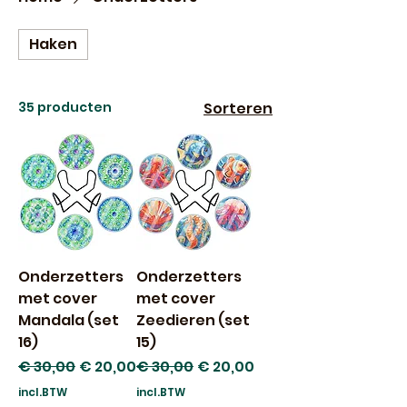
Haken
35 producten
Sorteren
Onderzetters
Onderzetters
met cover
met cover
Mandala (set
Zeedieren (set
16)
15)
Normale prijs
Verkoopprijs
Normale prijs
Verkoopprijs
€ 30,00
€ 20,00
€ 30,00
€ 20,00
incl.BTW
incl.BTW