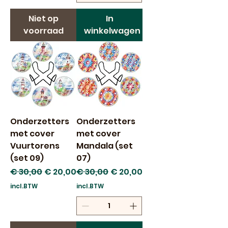
Niet op
In
voorraad
winkelwagen
Onderzetters
Onderzetters
met cover
met cover
Vuurtorens
Mandala (set
(set 09)
07)
Normale prijs
Verkoopprijs
Normale prijs
Verkoopprijs
€ 30,00
€ 20,00
€ 30,00
€ 20,00
incl.BTW
incl.BTW