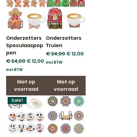
Onderzetters
Onderzetters
Speculaaspop
Truien
pen
Normale prijs
Verkoopprijs
€ 24,00
€ 12,00
Normale prijs
Verkoopprijs
€ 24,00
€ 12,00
incl.BTW
incl.BTW
Niet op
Niet op
voorraad
voorraad
Sale!