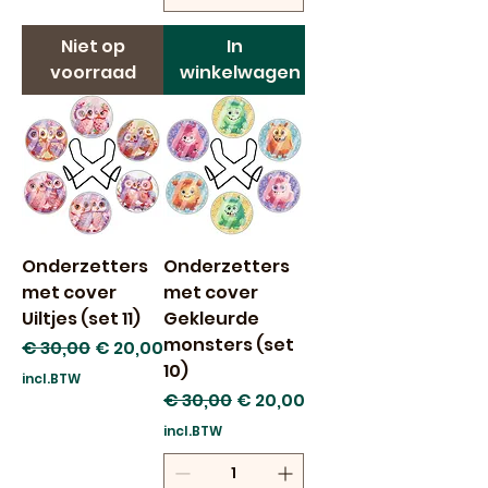
Niet op
In
voorraad
winkelwagen
Onderzetters
Onderzetters
met cover
met cover
Uiltjes (set 11)
Gekleurde
monsters (set
Normale prijs
Verkoopprijs
€ 30,00
€ 20,00
10)
incl.BTW
Normale prijs
Verkoopprijs
€ 30,00
€ 20,00
incl.BTW