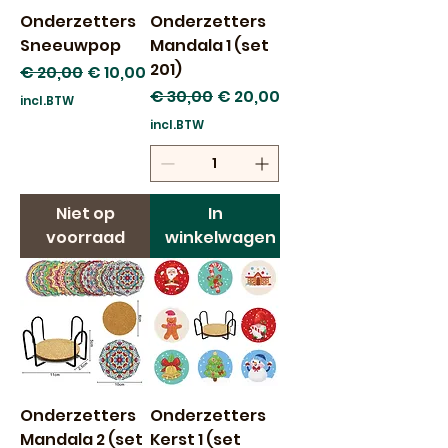
Onderzetters
Onderzetters
Sneeuwpop
Mandala 1 (set
201)
Normale prijs
Verkoopprijs
€ 20,00
€ 10,00
Normale prijs
Verkoopprijs
€ 30,00
€ 20,00
incl.BTW
incl.BTW
Niet op
In
voorraad
winkelwagen
Onderzetters
Onderzetters
Mandala 2 (set
Kerst 1 (set