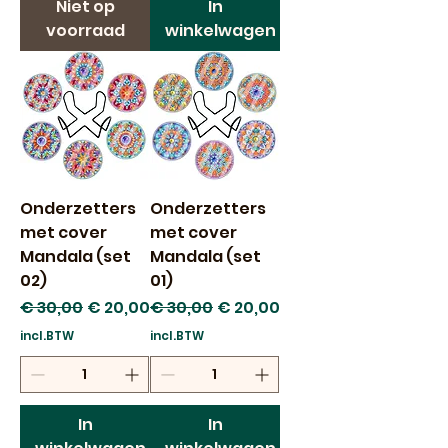
Niet op
In
voorraad
winkelwagen
Onderzetters
Onderzetters
met cover
met cover
Mandala (set
Mandala (set
02)
01)
Normale prijs
Verkoopprijs
Normale prijs
Verkoopprijs
€ 30,00
€ 20,00
€ 30,00
€ 20,00
incl.BTW
incl.BTW
In
In