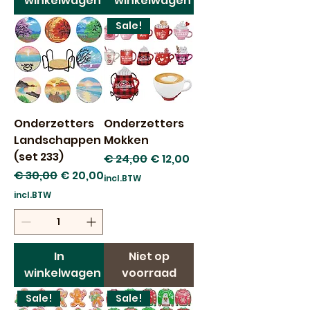
winkelwagen
winkelwagen
Sale!
Onderzetters
Onderzetters
Landschappen
Mokken
(set 233)
Normale prijs
Verkoopprijs
€ 24,00
€ 12,00
Normale prijs
Verkoopprijs
€ 30,00
€ 20,00
incl.BTW
incl.BTW
In
Niet op
winkelwagen
voorraad
Sale!
Sale!