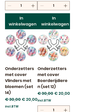
In
In
winkelwagen
winkelwagen
Onderzetters
Onderzetters
met cover
met cover
Vlinders met
Boerderijdiere
bloemen (set
n (set 12)
14)
Normale prijs
Verkoopprijs
€ 30,00
€ 20,00
Normale prijs
Verkoopprijs
€ 30,00
€ 20,00
incl.BTW
incl.BTW