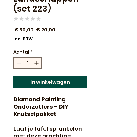
(set 223)
★
★
★
★
★
0
Normale
Verkoopprijs
 € 30,00 
€ 20,00
prijs
incl.BTW
Aantal
*
In winkelwagen
Diamond Painting
Onderzetters – DIY
Knutselpakket
Laat je tafel sprankelen
met deze prachtige