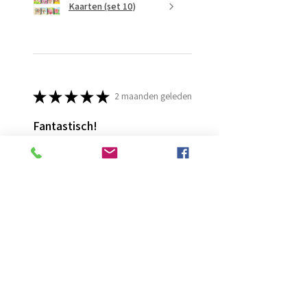
Kaarten (set 10)
★
★
★
★
★
2 maanden geleden
Fantastisch!
Lijmt goed
Francis G.
HOORN NH, NH
Was deze recensie nuttig?
Diamond Painting lijm