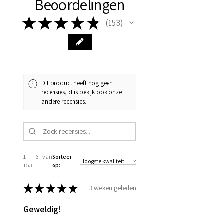
Beoordelingen
★
★
★
★
★
153
153
Dit product heeft nog geen
recensies, dus bekijk ook onze
andere recensies.
1 - 6 van
Sorteer
153
op:
★
★
★
★
★
3 weken geleden
Geweldig!