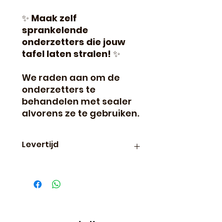
✨
Maak zelf
sprankelende
onderzetters die jouw
tafel laten stralen!
✨
We raden aan om de
onderzetters te
behandelen met sealer
alvorens ze te gebruiken.
Levertijd
Binnen 24 uur verzonden, dus
vaak de volgende dag al in
huis!