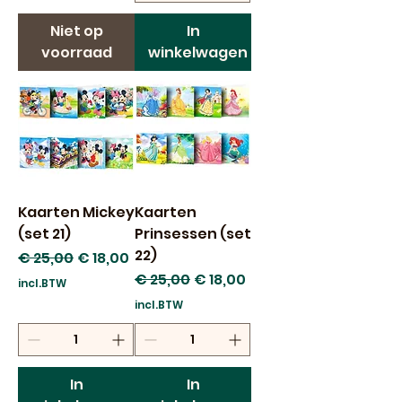
Niet op
In
voorraad
winkelwagen
Kaarten Mickey
Kaarten
(set 21)
Prinsessen (set
22)
Normale prijs
Verkoopprijs
€ 25,00
€ 18,00
Normale prijs
Verkoopprijs
€ 25,00
€ 18,00
incl.BTW
incl.BTW
In
In