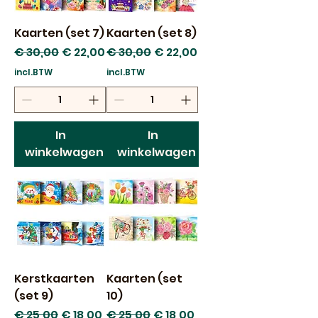
Kaarten (set 7)
Kaarten (set 8)
Normale prijs
Verkoopprijs
Normale prijs
Verkoopprijs
€ 30,00
€ 22,00
€ 30,00
€ 22,00
incl.BTW
incl.BTW
In
In
winkelwagen
winkelwagen
Kerstkaarten
Kaarten (set
(set 9)
10)
Normale prijs
Verkoopprijs
Normale prijs
Verkoopprijs
€ 25,00
€ 18,00
€ 25,00
€ 18,00