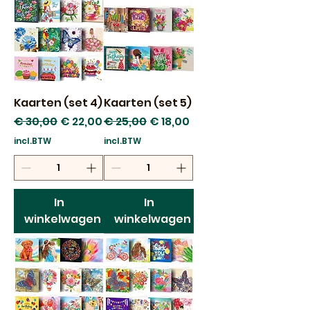
Kaarten (set 4)
Kaarten (set 5)
Normale prijs
Verkoopprijs
Normale prijs
Verkoopprijs
€ 30,00
€ 22,00
€ 25,00
€ 18,00
incl.BTW
incl.BTW
In
In
winkelwagen
winkelwagen