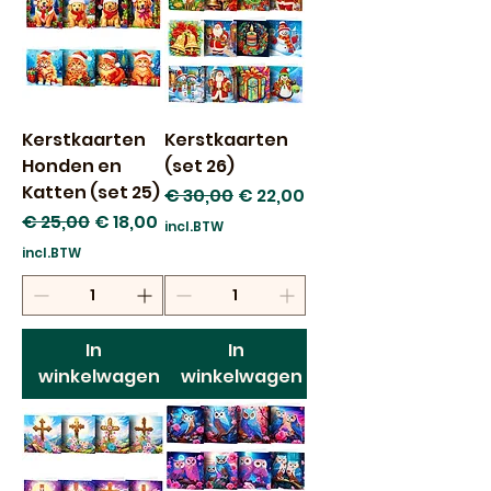
Kerstkaarten
Kerstkaarten
Honden en
(set 26)
Katten (set 25)
Normale prijs
Verkoopprijs
€ 30,00
€ 22,00
Normale prijs
Verkoopprijs
€ 25,00
€ 18,00
incl.BTW
incl.BTW
In
In
winkelwagen
winkelwagen