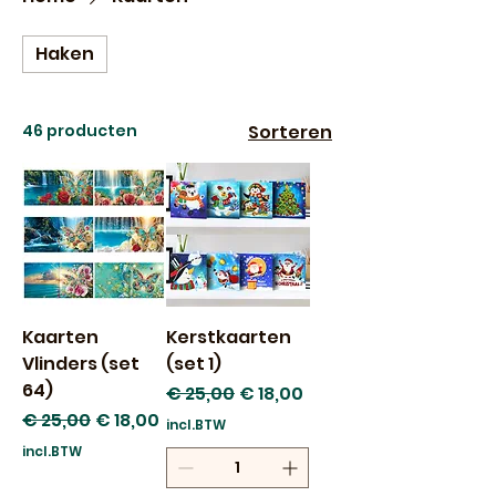
Haken
46 producten
Sorteren
Kaarten
Kerstkaarten
Vlinders (set
(set 1)
64)
Normale prijs
Verkoopprijs
€ 25,00
€ 18,00
Normale prijs
Verkoopprijs
€ 25,00
€ 18,00
incl.BTW
incl.BTW