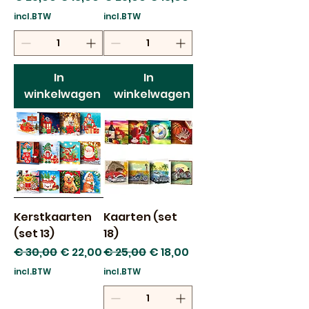
incl.BTW
incl.BTW
In
In
winkelwagen
winkelwagen
Kerstkaarten
Kaarten (set
(set 13)
18)
Normale prijs
Verkoopprijs
Normale prijs
Verkoopprijs
€ 30,00
€ 22,00
€ 25,00
€ 18,00
incl.BTW
incl.BTW