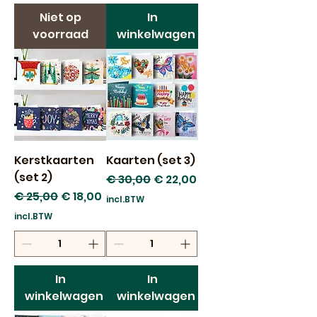
Niet op
In
voorraad
winkelwagen
Kerstkaarten
Kaarten (set 3)
(set 2)
Normale prijs
Verkoopprijs
€ 30,00
€ 22,00
Normale prijs
Verkoopprijs
€ 25,00
€ 18,00
incl.BTW
incl.BTW
In
In
winkelwagen
winkelwagen