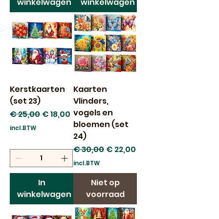
winkelwagen
winkelwagen
Kerstkaarten
Kaarten
(set 23)
Vlinders,
vogels en
Normale prijs
Verkoopprijs
€ 25,00
€ 18,00
bloemen (set
incl.BTW
24)
Normale prijs
Verkoopprijs
€ 30,00
€ 22,00
incl.BTW
In
Niet op
winkelwagen
voorraad