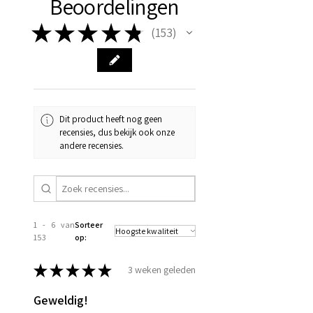
Beoordelingen
★
★
★
★
★
153
153
Dit product heeft nog geen
recensies, dus bekijk ook onze
andere recensies.
1 - 6 van
Sorteer
153
op:
★
★
★
★
★
3 weken geleden
Geweldig!