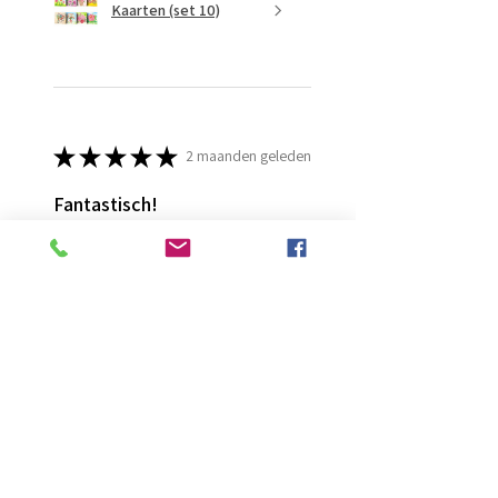
Kaarten (set 10)
★
★
★
★
★
2 maanden geleden
Fantastisch!
Lijmt goed
Francis G.
HOORN NH, NH
Was deze recensie nuttig?
Diamond Painting lijm