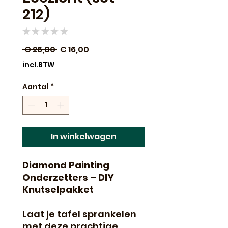
212)
★
★
★
★
★
0
Normale
Verkoopprijs
 € 26,00 
€ 16,00
prijs
incl.BTW
Aantal
*
In winkelwagen
Diamond Painting
Onderzetters – DIY
Knutselpakket
Laat je tafel sprankelen
met deze prachtige