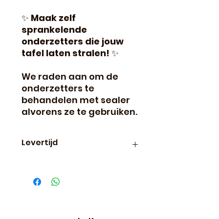
✨
Maak zelf
sprankelende
onderzetters die jouw
tafel laten stralen!
✨
We raden aan om de
onderzetters te
behandelen met sealer
alvorens ze te gebruiken.
Levertijd
Binnen 24 uur verzonden, dus
vaak de volgende dag al in
huis!