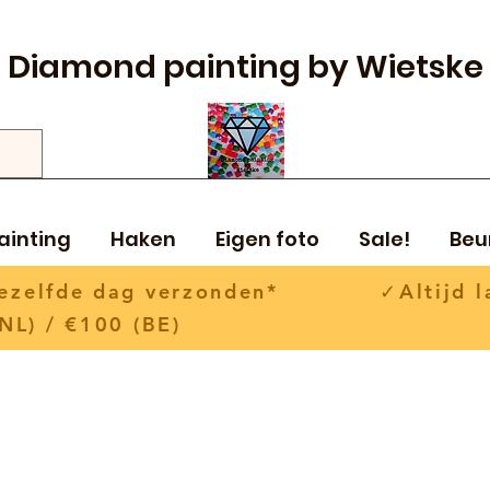
Diamond painting by Wietske
ainting
Haken
Eigen foto
Sale!
Beu
 dezelfde dag verzonden* ✓Altijd la
NL) / €100 (BE)