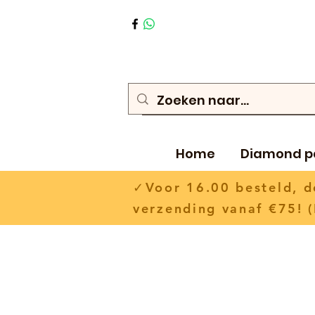
Home
Diamond p
✓Voor 16.00 besteld,
verzending vanaf €75! (