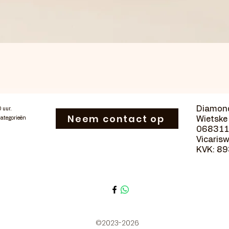
Snel overzicht
Diamond
0 uur.
Neem contact op
Wietske 
categorieën
06831
Vicaris
KVK: 8
©2023-2026