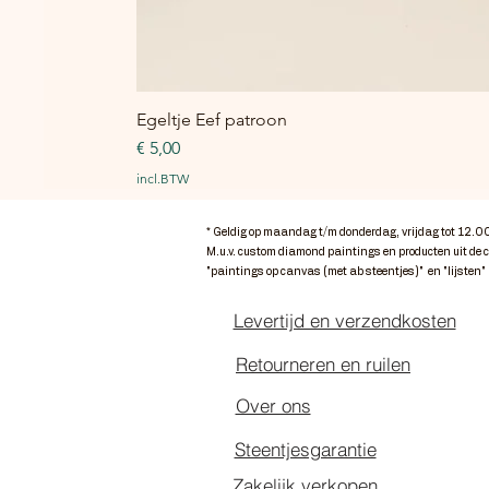
Egeltje Eef patroon
Prijs
€ 5,00
incl.BTW
* Geldig op maandag t/m donderdag, vrijdag tot 12.0
M.u.v. custom diamond paintings en producten uit de 
"paintings op canvas (met ab steentjes)" en "lijsten"
Levertijd en verzendkosten
Retourneren en ruilen
Over ons
Steentjesgarantie
Zakelijk verkopen