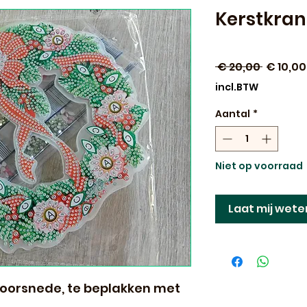
Kerstkra
Normal
 € 20,00 
€ 10,00
prijs
incl.BTW
Aantal
*
Niet op voorraad
Laat mij wete
oorsnede, te beplakken met