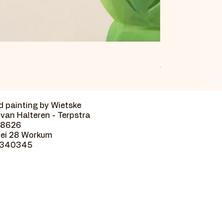
Egeltje Eef pakke
Prijs
€ 24,00
incl.BTW
 painting by Wietske
van Halteren - Terpstra
18626
wei 28 Workum
9340345