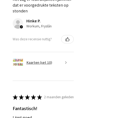
dat er voorgedrukte teksten op
stonden
Hinke P.
Workum, Fryslân
Was deze recensie nuttig?
Kaarten (set 10)
★
★
★
★
★
2 maanden geleden
Fantastisch!
Lijmt goed