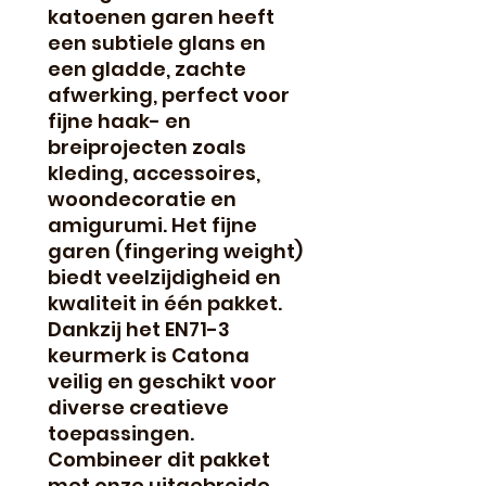
katoenen garen heeft 
een subtiele glans en 
een gladde, zachte 
afwerking, perfect voor 
fijne haak- en 
breiprojecten zoals 
kleding, accessoires, 
woondecoratie en 
amigurumi. Het fijne 
garen (fingering weight) 
biedt veelzijdigheid en 
kwaliteit in één pakket. 
Dankzij het EN71-3 
keurmerk is Catona 
veilig en geschikt voor 
diverse creatieve 
toepassingen. 
Combineer dit pakket 
met onze uitgebreide 