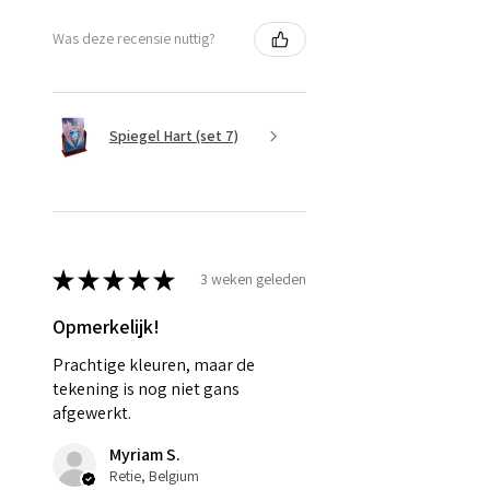
Was deze recensie nuttig?
Spiegel Hart (set 7)
★
★
★
★
★
3 weken geleden
Opmerkelijk!
Prachtige kleuren, maar de
tekening is nog niet gans
afgewerkt.
Myriam S.
Retie, Belgium