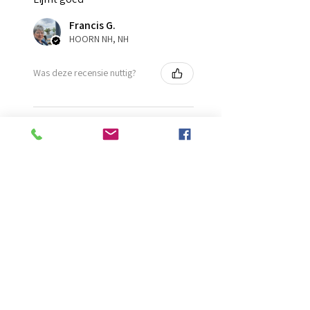
Francis G.
HOORN NH, NH
Was deze recensie nuttig?
Diamond Painting lijm
★
★
★
★
★
2 maanden geleden
Ongelooflijk!
Super mooi en goed
Evelien B.