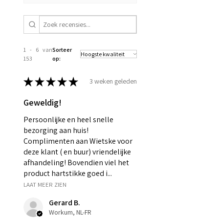
1 - 6 van
Sorteer
153
op:
★
★
★
★
★
3 weken geleden
Geweldig!
Persoonlijke en heel snelle
bezorging aan huis!
Complimenten aan Wietske voor
deze klant ( en buur) vriendelijke
afhandeling! Bovendien viel het
product hartstikke goed i...
LAAT MEER ZIEN
Gerard B.
Workum, NL-FR