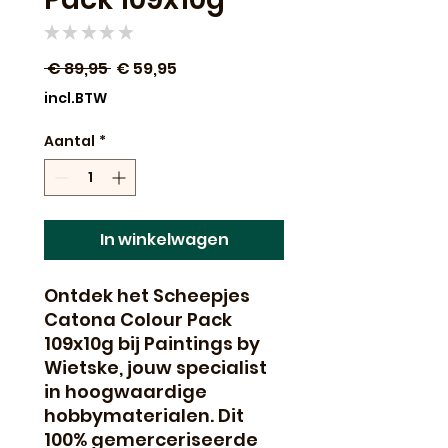
★
★
★
★
★
0
Normale
Verkoopprijs
 € 89,95 
€ 59,95
prijs
incl.BTW
Aantal
*
In winkelwagen
Ontdek het Scheepjes 
Catona Colour Pack 
109x10g bij Paintings by 
Wietske, jouw specialist 
in hoogwaardige 
hobbymaterialen. Dit 
100% gemerceriseerde 