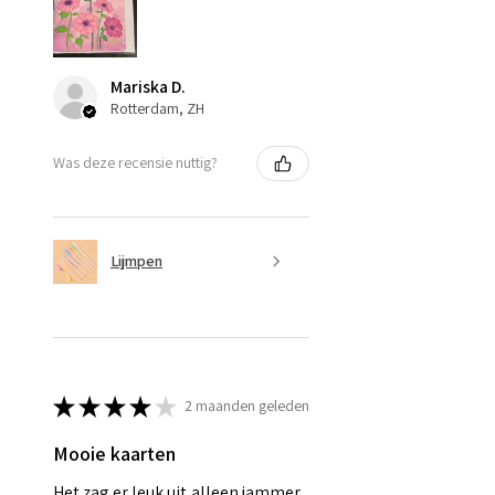
Mariska D.
Rotterdam, ZH
Was deze recensie nuttig?
Lijmpen
★
★
★
★
★
2 maanden geleden
Mooie kaarten
Het zag er leuk uit,alleen jammer