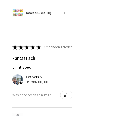
Kaarten (set 10)
★
★
★
★
★
2 maanden geleden
Fantastisch!
Lijmt goed
Francis G.
HOORN NH, NH
Was deze recensie nuttig?