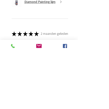
Diamond Painting lijm
★
★
★
★
★
2 maanden geleden
Ongelooflijk!
Super mooi en goed
Evelien B.
Schiedam, ZH
Was deze recensie nuttig?
Onderzetters met
cover Vuurtorens (set
09)