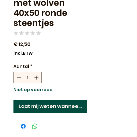
met wolven
40x50 ronde
steentjes
★
★
★
★
★
0
Prijs
€ 12,50
incl.BTW
Aantal
*
Niet op voorraad
Laat mij weten wanneer dit terug op voorraad 