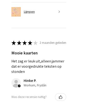
Lijmpen
★
★
★
★
★
2 maanden geleden
Mooie kaarten
Het zag er leuk uit,alleen jammer
dat er voorgedrukte teksten op
stonden
Hinke P.
Workum, Fryslân
Was deze recensie nuttig?