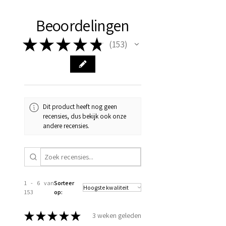
Beoordelingen
★
★
★
★
★
153
153
Dit product heeft nog geen
recensies, dus bekijk ook onze
andere recensies.
1 - 6 van
Sorteer
153
op:
★
★
★
★
★
3 weken geleden