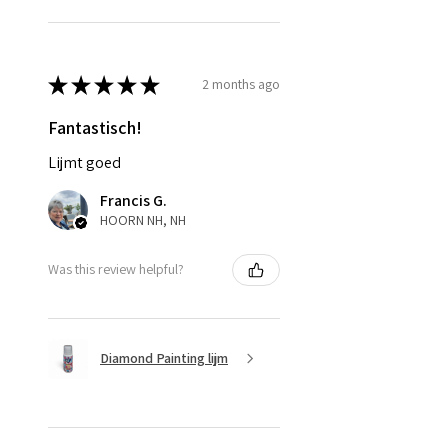
★
★
★
★
★
2 months ago
Fantastisch!
Lijmt goed
Francis G.
HOORN NH, NH
Was this review helpful?
Diamond Painting lijm