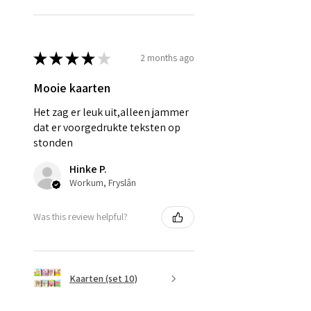
★
★
★
★
★
2 months ago
Mooie kaarten
Het zag er leuk uit,alleen jammer
dat er voorgedrukte teksten op
stonden
Hinke P.
Workum, Fryslân
Was this review helpful?
Kaarten (set 10)