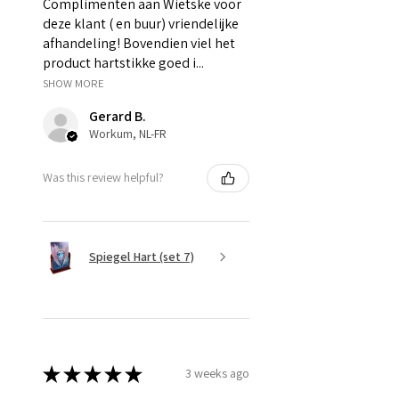
Complimenten aan Wietske voor
deze klant ( en buur) vriendelijke
afhandeling! Bovendien viel het
product hartstikke goed i...
SHOW MORE
Gerard B.
Workum, NL-FR
Was this review helpful?
Spiegel Hart (set 7)
★
★
★
★
★
3 weeks ago