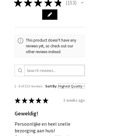
★
★
★
★
★
153
153
This product doesn't have any
reviews yet, so check out our
other reviews instead.
1 - 6 of 153 reviews
Sort By:
★
★
★
★
★
3 weeks ago
Geweldig!
Persoonlijke en heel snelle
bezorging aan huis!