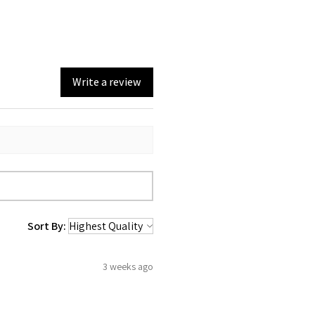
Write a review
Sort By:
3 weeks ago