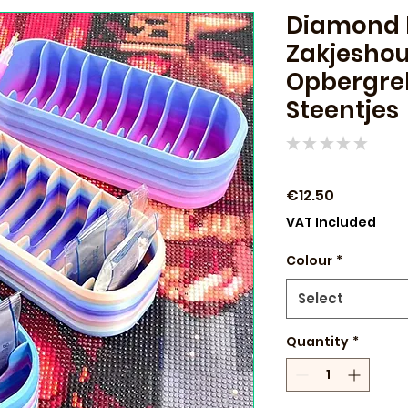
Diamond 
Zakjeshou
Opbergrek
Steentjes
★
★
★
★
★
0
Price
€12.50
VAT Included
Colour
*
Select
Quantity
*