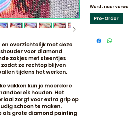
Wordt naar verwa
Pre-Order
 en overzichtelijk met deze
jeshouder voor diamond
nde zakjes met steentjes
 zodat ze rechtop blijven
allen tijdens het werken.
ijke vakken kun je meerdere
n handbereik houden. Het
riaal zorgt voor extra grip op
voudig schoon te maken.
ne als grote diamond painting