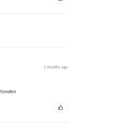
2 months ago
 stonden