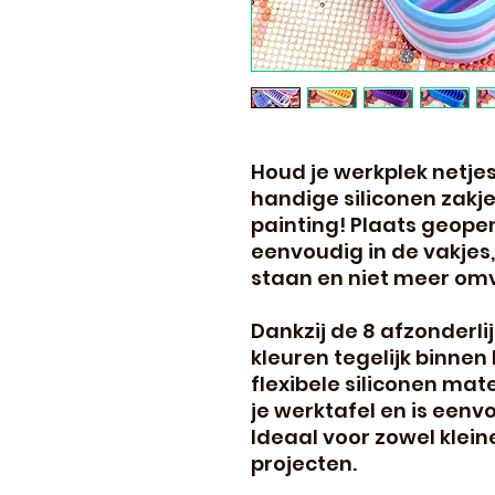
Houd je werkplek netjes
handige siliconen zak
painting! Plaats geope
eenvoudig in de vakjes,
staan en niet meer omv
Dankzij de 8 afzonderl
kleuren tegelijk binne
flexibele siliconen mate
je werktafel en is een
Ideaal voor zowel klei
projecten.