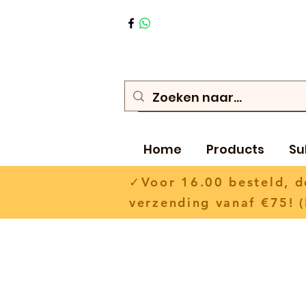
Home
Products
Su
✓Voor 16.00 besteld,
verzending vanaf €75! (