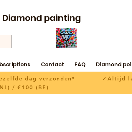
Diamond painting
bscriptions
Contact
FAQ
Diamond poi
 dezelfde dag verzonden* ✓Altijd la
NL) / €100 (BE)