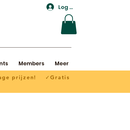
Log In
nts
Members
Meer
ge prijzen! ✓Gratis