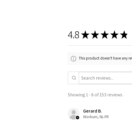
4.8
★
★
★
★
★
1
This product doesn't have any rev
Showing 1 - 6 of 153 reviews.
Gerard B.
Workum, NL-FR