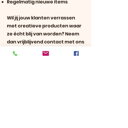
Regelmatig nieuwe items
Wil jij jouw klanten verrassen
met creatieve producten waar
ze écht blij van worden? Neem
dan vrijblijvend contact met ons
op voor de mogelijkheden.
We denken graag met je mee!
Samen maken we creativiteit
bereikbaar voor iedereen. ✨
* Geldig op maandag t/m donderdag, vrijdag
tot 12.00 uur.
M.u.v. custom diamond paintings en