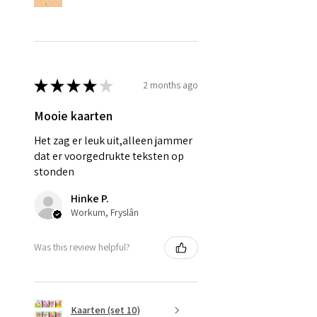
★
★
★
★
★
2 months ago
Mooie kaarten
Het zag er leuk uit,alleen jammer
dat er voorgedrukte teksten op
stonden
Hinke P.
Workum, Fryslân
Was this review helpful?
Kaarten (set 10)