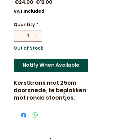
Regular
Sale
 €24.00 
€12.00
Price
Price
VAT Included
Quantity
*
Out of Stock
Notify When Available
Kerstkrans met 25cm
doorsnede, te beplakken
met ronde steentjes.