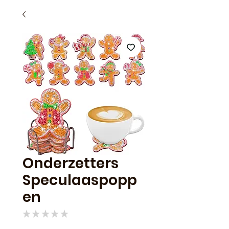
Onderzetters
Speculaaspopp
en
★
★
★
★
★
0