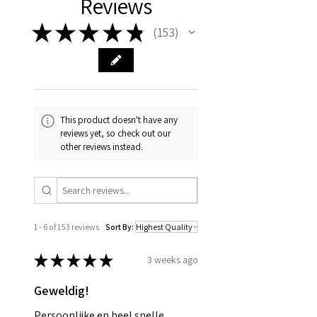
Reviews
★
★
★
★
★
153
153
This product doesn't have any
reviews yet, so check out our
other reviews instead.
1 - 6 of 153 reviews
Sort By:
★
★
★
★
★
3 weeks ago
Geweldig!
Persoonlijke en heel snelle