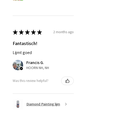
★
★
★
★
★
2 months ago
Fantastisch!
Lijmt goed
Francis G.
HOORN NH, NH
Was this review helpful?
Diamond Painting lijm