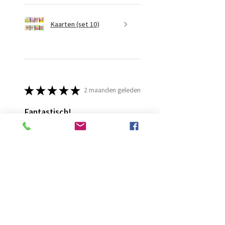
Kaarten (set 10)
★
★
★
★
★
2 maanden geleden
Fantastisch!
Lijmt goed
Francis G.
HOORN NH, NH
Was deze recensie nuttig?