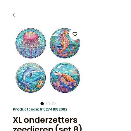
Productcode: 6152741082082
XL onderzetters
zeedieren (set 8)