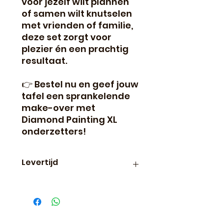
voor jezelf wilt plannen
of samen wilt knutselen
met vrienden of familie,
deze set zorgt voor
plezier én een prachtig
resultaat.
👉 Bestel nu en geef jouw
tafel een sprankelende
make-over met
Diamond Painting XL
onderzetters!
Levertijd
Binnen 24 uur verzonden, dus
vaak de volgende dag al in
huis!