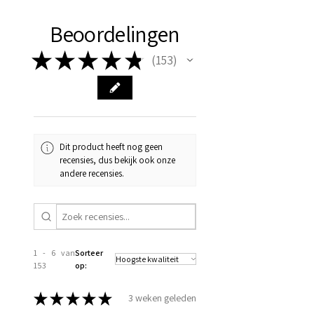
Beoordelingen
★
★
★
★
★
153
153
Dit product heeft nog geen
recensies, dus bekijk ook onze
andere recensies.
1 - 6 van
Sorteer
153
op:
★
★
★
★
★
3 weken geleden