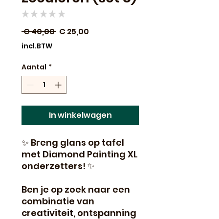
★
★
★
★
★
0
Normale
Verkoopprijs
 € 40,00 
€ 25,00
prijs
incl.BTW
Aantal
*
In winkelwagen
✨ Breng glans op tafel
met Diamond Painting XL
onderzetters! ✨
Ben je op zoek naar een
combinatie van
creativiteit, ontspanning