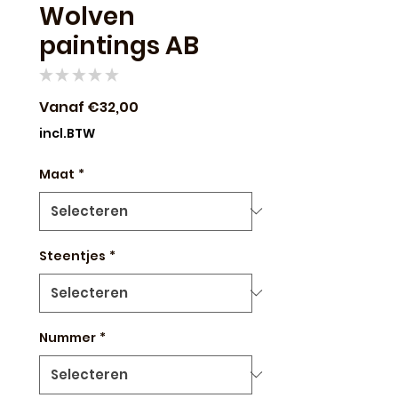
Wolven
paintings AB
★
★
★
★
★
0
Verkoopprijs
Vanaf
€32,00
incl.BTW
Maat
*
Steentjes
*
Nummer
*