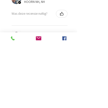
HOORN NH, NH
Was deze recensie nuttig?
Diamond Painting lijm
★
★
★
★
★
2 maanden geleden
Ongelooflijk!
Super mooi en goed
Evelien B.
Schiedam, ZH