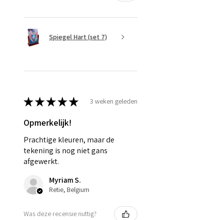
Spiegel Hart (set 7)
★
★
★
★
★
3 weken geleden
Opmerkelijk!
Prachtige kleuren, maar de
tekening is nog niet gans
afgewerkt.
Myriam S.
Retie, Belgium
Was deze recensie nuttig?