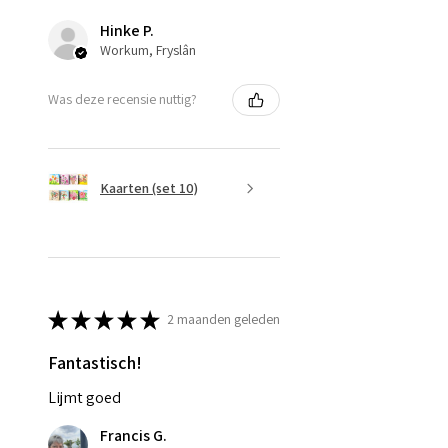
Hinke P.
Workum, Fryslân
Was deze recensie nuttig?
Kaarten (set 10)
★
★
★
★
★
2 maanden geleden
Fantastisch!
Lijmt goed
Francis G.