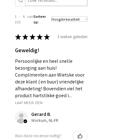
1 - 6 van
Sorteer
153
op:
★
★
★
★
★
3 weken geleden
Geweldig!
Persoonlijke en heel snelle
bezorging aan huis!
Complimenten aan Wietske voor
deze klant ( en buur) vriendelijke
afhandeling! Bovendien viel het
product hartstikke goed i...
LAAT MEER ZIEN
Gerard B.
Workum, NL-FR
Was deze recensie nuttig?