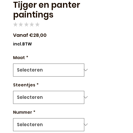
Tijger en panter
paintings
★
★
★
★
★
0
Verkoopprijs
Vanaf
€28,00
incl.BTW
Maat
*
Steentjes
*
Nummer
*