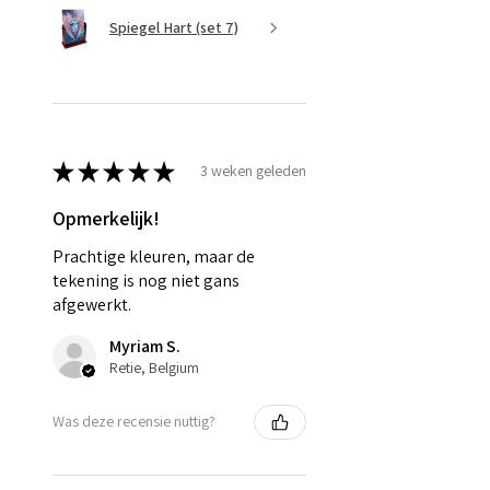
Spiegel Hart (set 7)
★
★
★
★
★
3 weken geleden
Opmerkelijk!
Prachtige kleuren, maar de
tekening is nog niet gans
afgewerkt.
Myriam S.
Retie, Belgium
Was deze recensie nuttig?