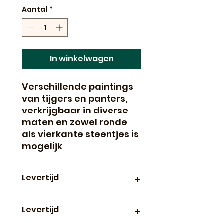
Aantal
*
In winkelwagen
Verschillende paintings
van tijgers en panters,
verkrijgbaar in diverse
maten en zowel ronde
als vierkante steentjes is
mogelijk
Levertijd
Productie en levertijd van
Levertijd
paintings op canvas is
ongeveer 3 weken