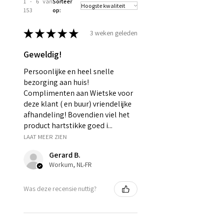
1 - 6 van
Sorteer
153
op:
★
★
★
★
★
3 weken geleden
Geweldig!
Persoonlijke en heel snelle
bezorging aan huis!
Complimenten aan Wietske voor
deze klant ( en buur) vriendelijke
afhandeling! Bovendien viel het
product hartstikke goed i...
LAAT MEER ZIEN
Gerard B.
Workum, NL-FR
Was deze recensie nuttig?