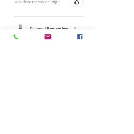
Was deze recensie nuttig?
Diamond Painting lijm
★
★
★
★
★
2 maanden geleden
Ongelooflijk!
Super mooi en goed
Evelien B.
Schiedam, ZH
Was deze recensie nuttig?