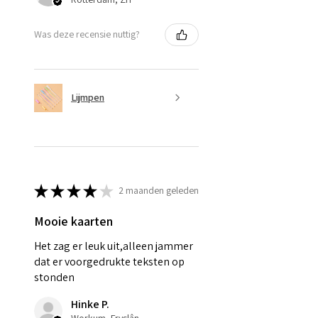
Was deze recensie nuttig?
Lijmpen
★
★
★
★
★
2 maanden geleden
Mooie kaarten
Het zag er leuk uit,alleen jammer
dat er voorgedrukte teksten op
stonden
Hinke P.
Workum, Fryslân