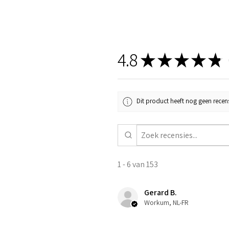
4.8
★
★
★
★
★
1
Dit product heeft nog geen recens
1 - 6 van 153
Gerard B.
Workum, NL-FR