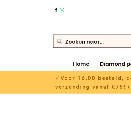
Home
Diamond p
✓Voor 16.00 besteld,
verzending vanaf €75! (