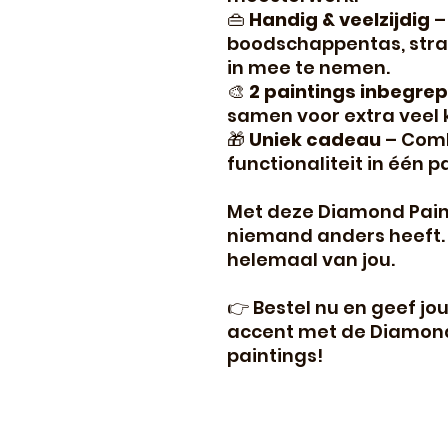
👜
Handig & veelzijdig
–
boodschappentas, stra
in mee te nemen.
🎨
2 paintings inbegre
samen voor extra veel k
🎁
Uniek cadeau
– Comb
functionaliteit in één p
Met deze Diamond Paint
niemand anders heeft. S
helemaal van jou.
👉 Bestel nu en geef jo
accent met de Diamond 
paintings!