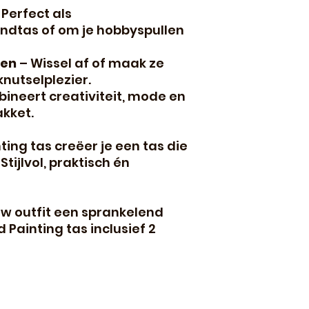
 Perfect als
ndtas of om je hobbyspullen
pen
– Wissel af of maak ze
nutselplezier.
ineert creativiteit, mode en
akket.
ing tas creëer je een tas die
tijlvol, praktisch én
uw outfit een sprankelend
Painting tas inclusief 2