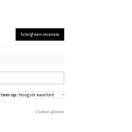
Schrijf een recensie
rteer op:
3 weken geleden