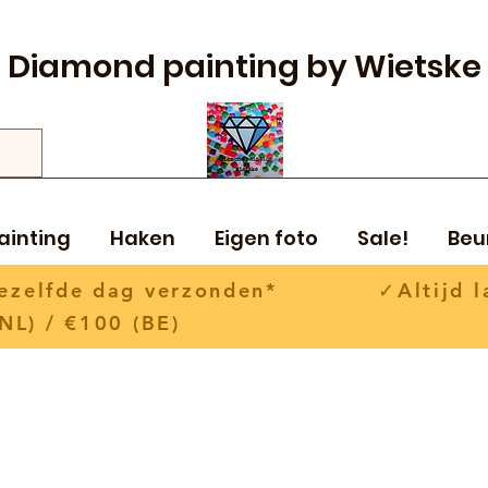
Diamond painting by Wietske
ainting
Haken
Eigen foto
Sale!
Beu
 dezelfde dag verzonden* ✓Altijd la
NL) / €100 (BE)