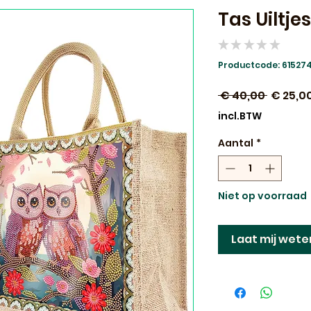
Tas Uiltjes
★
★
★
★
★
0
Productcode: 61527
Normal
 € 40,00 
€ 25,0
prijs
incl.BTW
Aantal
*
Niet op voorraad
Laat mij wete