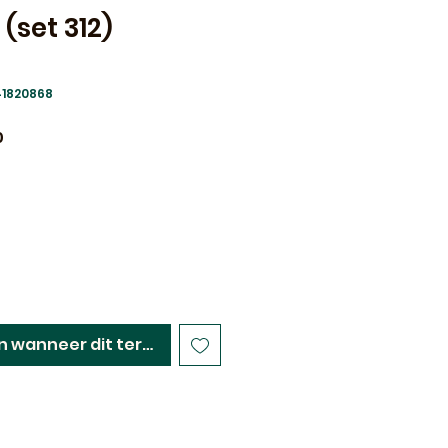
 (set 312)
41820868
e
Verkoopprijs
0
n wanneer dit terug op voorraad is