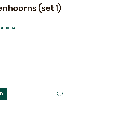
enhoorns (set 1)
44188194
Verkoopprijs
en