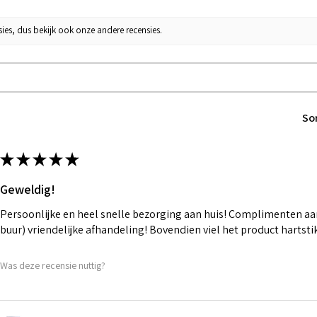
ies, dus bekijk ook onze andere recensies.
So
★
★
★
★
★
Geweldig!
Persoonlijke en heel snelle bezorging aan huis! Complimenten aan
buur) vriendelijke afhandeling! Bovendien viel het product hartst
Was deze recensie nuttig?