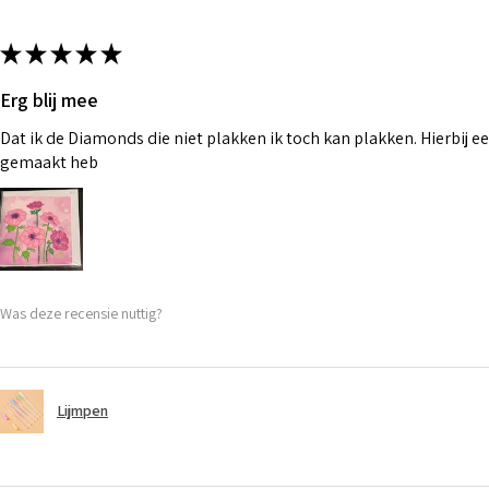
★
★
★
★
★
Erg blij mee
Dat ik de Diamonds die niet plakken ik toch kan plakken. Hierbij ee
gemaakt heb
Was deze recensie nuttig?
Lijmpen