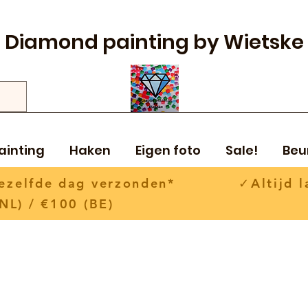
Diamond painting by Wietske
ainting
Haken
Eigen foto
Sale!
Beu
 dezelfde dag verzonden* ✓Altijd la
NL) / €100 (BE)