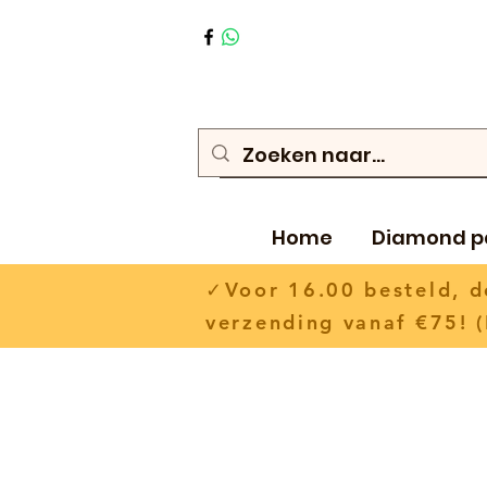
Home
Diamond p
✓Voor 16.00 besteld,
verzending vanaf €75! (