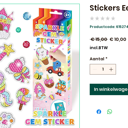
Stickers E
★
★
★
★
★
0
Productcode: 61527
Normale
 € 15,00 
€ 10,00
prijs
incl.BTW
Aantal
*
In winkelwag