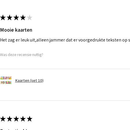
★
★
★
★
★
Mooie kaarten
Het zag er leuk uit,alleen jammer dat er voorgedrukte teksten op
Was deze recensie nuttig?
Kaarten (set 10)
★
★
★
★
★