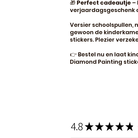
🎁
Perfect cadeautje
– 
verjaardagsgeschenk of
Versier schoolspullen, 
gewoon de kinderkame
stickers. Plezier verzek
👉 Bestel nu en laat ki
Diamond Painting stick
4.8
★
★
★
★
★
1