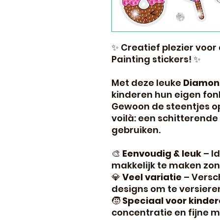
✨ Creatief plezier voor
Painting stickers! ✨
Met deze leuke
Diamond
kinderen hun eigen fo
Gewoon de steentjes op
voilà: een schitterende
gebruiken.
🎨
Eenvoudig & leuk
– Id
makkelijk te maken zond
💎
Veel variatie
– Versch
designs om te versiere
🧒
Speciaal voor kinde
concentratie en fijne m