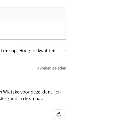
rteer op:
3 weken geleden
 Wietske voor deze klant ( en
ikke goed in de smaak