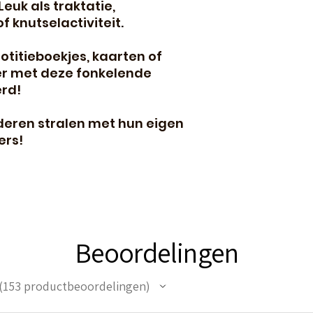
Leuk als traktatie,
 knutselactiviteit.
notitieboekjes, kaarten of
r met deze fonkelende
erd!
nderen stralen met hun eigen
ers!
Beoordelingen
153
productbeoordelingen
53