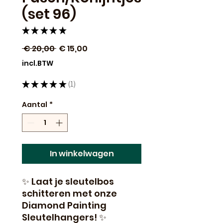
(set 96)
★
★
★
★
★
1
Normale
Verkoopprijs
 € 20,00 
€ 15,00
prijs
incl.BTW
★
★
★
★
★
1
1
Aantal
*
In winkelwagen
✨ Laat je sleutelbos
schitteren met onze
Diamond Painting
Sleutelhangers! ✨