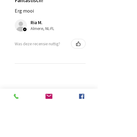
Fantastisch!
Erg mooi
Ria M.
Almere, NL-FL
Was deze recensie nuttig?
Misschien vind
je dit ook leuk