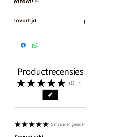
effect! ✨
Levertijd
Binnen 24 uur verzonden, dus
vaak de volgende dag al in
huis!
Productrecensies
★
★
★
★
★
1
1
★
★
★
★
★
5 maanden geleden