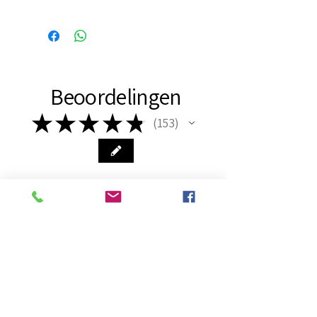
Binnen 24 uur verzonden, dus
vaak de volgende dag al in
huis!
Beoordelingen
★
★
★
★
★
153
153
Dit product heeft nog geen
recensies, dus bekijk ook onze
andere recensies.