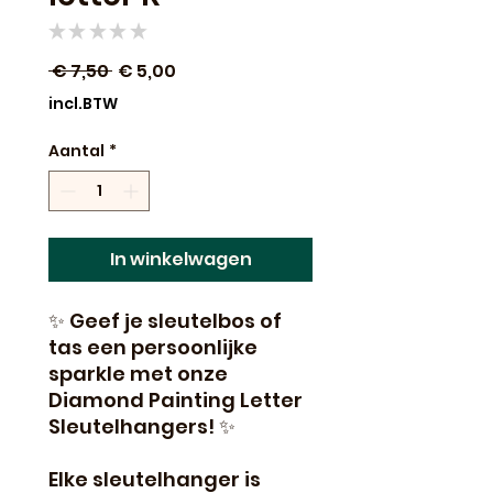
★
★
★
★
★
0
Normale
Verkoopprijs
 € 7,50 
€ 5,00
prijs
incl.BTW
Aantal
*
In winkelwagen
✨ Geef je sleutelbos of
tas een persoonlijke
sparkle met onze
Diamond Painting Letter
Sleutelhangers! ✨
Elke sleutelhanger is