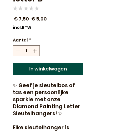
★
★
★
★
★
0
Normale
Verkoopprijs
 € 7,50 
€ 5,00
prijs
incl.BTW
Aantal
*
In winkelwagen
✨ Geef je sleutelbos of
tas een persoonlijke
sparkle met onze
Diamond Painting Letter
Sleutelhangers! ✨
Elke sleutelhanger is