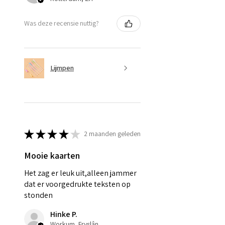
Was deze recensie nuttig?
Lijmpen
★
★
★
★
★
2 maanden geleden
Mooie kaarten
Het zag er leuk uit,alleen jammer
dat er voorgedrukte teksten op
stonden
Hinke P.
Workum, Fryslân