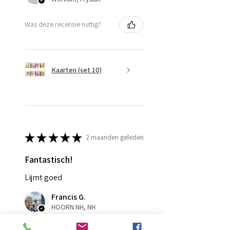
Was deze recensie nuttig?
Kaarten (set 10)
★
★
★
★
★
2 maanden geleden
Fantastisch!
Lijmt goed
Francis G.
HOORN NH, NH