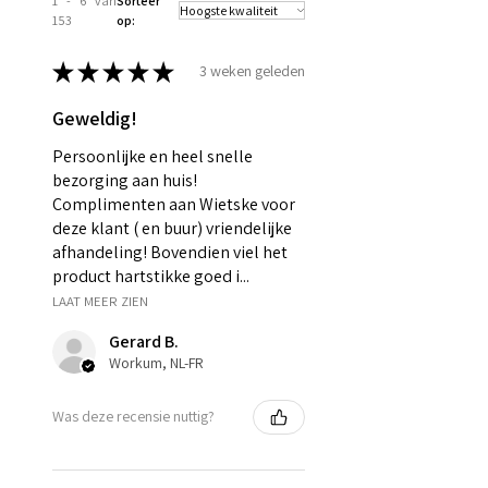
1 - 6 van
Sorteer
153
op:
★
★
★
★
★
3 weken geleden
Geweldig!
Persoonlijke en heel snelle
bezorging aan huis!
Complimenten aan Wietske voor
deze klant ( en buur) vriendelijke
afhandeling! Bovendien viel het
product hartstikke goed i...
LAAT MEER ZIEN
Gerard B.
Workum, NL-FR
Was deze recensie nuttig?