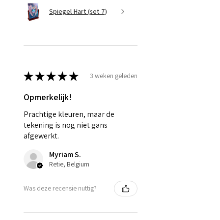
Spiegel Hart (set 7)
★
★
★
★
★
3 weken geleden
Opmerkelijk!
Prachtige kleuren, maar de
tekening is nog niet gans
afgewerkt.
Myriam S.
Retie, Belgium
Was deze recensie nuttig?