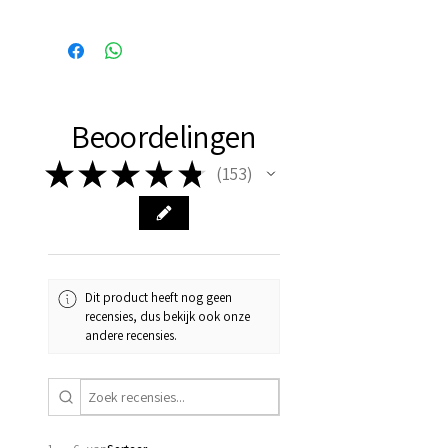
Binnen 24 uur verzonden, dus
vaak de volgende dag al in
huis!
Beoordelingen
★
★
★
★
★
153
153
Dit product heeft nog geen
recensies, dus bekijk ook onze
andere recensies.