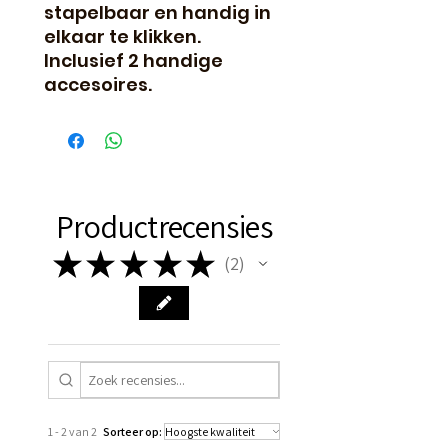
stapelbaar en handig in
elkaar te klikken.
Inclusief 2 handige
accesoires.
Productrecensies
★
★
★
★
★
2
2
1 - 2 van 2
Sorteer op: