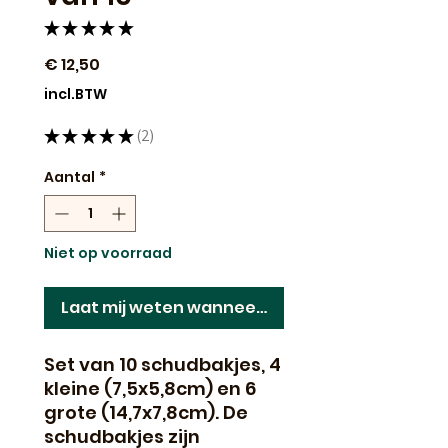
★
★
★
★
★
2
Prijs
€ 12,50
incl.BTW
★
★
★
★
★
2
2
Aantal
*
Niet op voorraad
Laat mij weten wanneer dit terug op voorraad 
Set van 10 schudbakjes, 4
kleine (7,5x5,8cm) en 6
grote (14,7x7,8cm). De
schudbakjes zijn