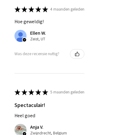
★
★
★
★
★
4 maanden geleden
Hoe geweldig!
Ellen W.
Zeist, UT
Was deze recensie nuttig?
★
★
★
★
★
5 maanden geleden
Spectaculair!
Heel goed
Anja V.
Zwijndrecht, Belgium