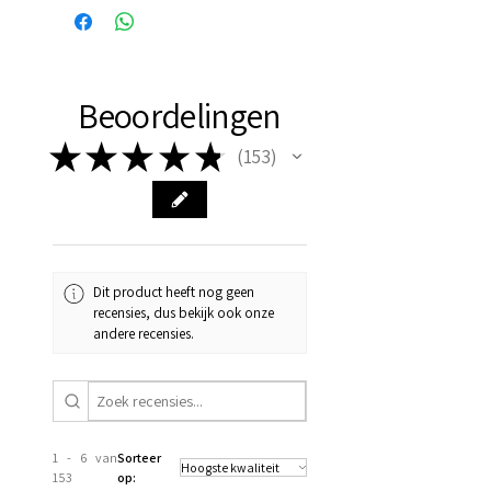
vaak de volgende dag al in
huis!
Beoordelingen
★
★
★
★
★
153
153
Dit product heeft nog geen
recensies, dus bekijk ook onze
andere recensies.
1 - 6 van
Sorteer
153
op: