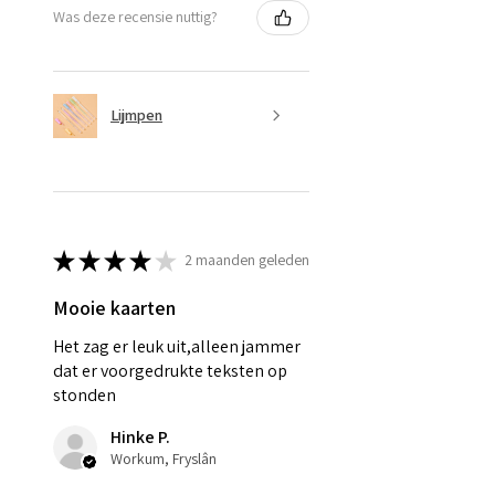
Was deze recensie nuttig?
Lijmpen
★
★
★
★
★
2 maanden geleden
Mooie kaarten
Het zag er leuk uit,alleen jammer
dat er voorgedrukte teksten op
stonden
Hinke P.
Workum, Fryslân