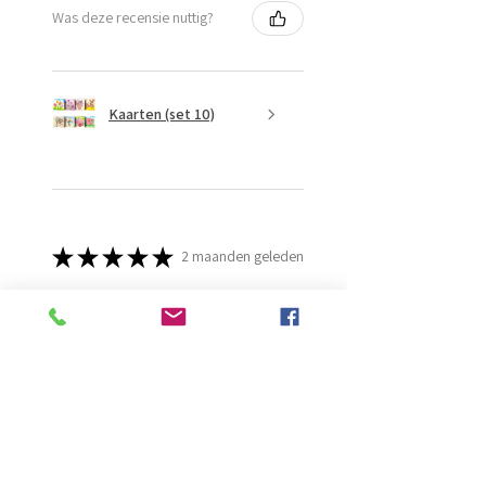
Was deze recensie nuttig?
Kaarten (set 10)
★
★
★
★
★
2 maanden geleden
Fantastisch!
Lijmt goed
Francis G.
HOORN NH, NH
Was deze recensie nuttig?