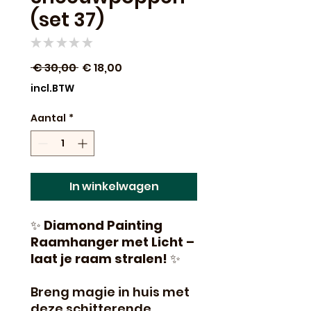
(set 37)
★
★
★
★
★
0
Normale
Verkoopprijs
 € 30,00 
€ 18,00
prijs
incl.BTW
Aantal
*
In winkelwagen
✨
Diamond Painting
Raamhanger met Licht –
laat je raam stralen!
✨
Breng magie in huis met
deze schitterende