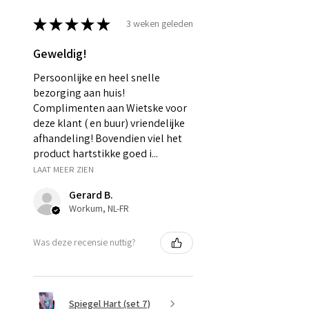
★
★
★
★
★
3 weken geleden
Geweldig!
Persoonlijke en heel snelle
bezorging aan huis!
Complimenten aan Wietske voor
deze klant ( en buur) vriendelijke
afhandeling! Bovendien viel het
product hartstikke goed i...
LAAT MEER ZIEN
Gerard B.
Workum, NL-FR
Was deze recensie nuttig?
Spiegel Hart (set 7)