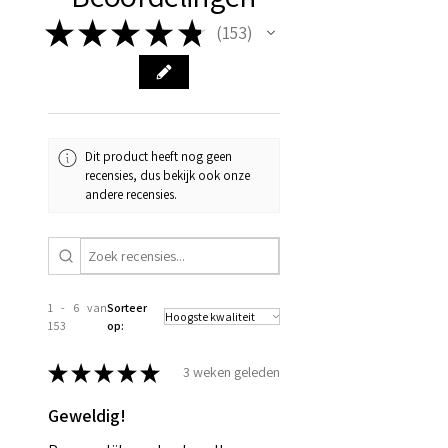
★
★
★
★
★
153
153
Dit product heeft nog geen
recensies, dus bekijk ook onze
andere recensies.
1 - 6 van
Sorteer
153
op:
★
★
★
★
★
3 weken geleden
Geweldig!