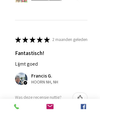
★
★
★
★
★
2 maanden geleden
Fantastisch!
Lijmt goed
Francis G.
HOORN NH, NH
Was deze recensie nuttig?
Diamond Painting lijm