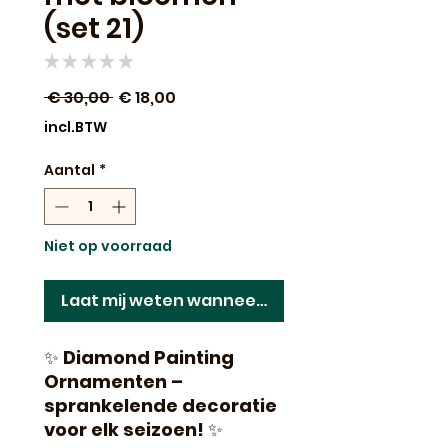
(set 21)
★
★
★
★
★
0
Normale
Verkoopprijs
 € 30,00 
€ 18,00
prijs
incl.BTW
Aantal
*
Niet op voorraad
Laat mij weten wanneer dit terug op voorraad 
✨
Diamond Painting
Ornamenten –
sprankelende decoratie
voor elk seizoen!
✨