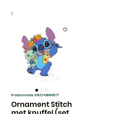
Productcode: 6152741680677
Ornament Stitch
met knuffel (set