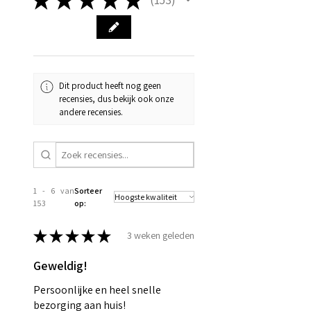
153
Dit product heeft nog geen
recensies, dus bekijk ook onze
andere recensies.
1 - 6 van
Sorteer
153
op:
★
★
★
★
★
3 weken geleden
Geweldig!
Persoonlijke en heel snelle
bezorging aan huis!