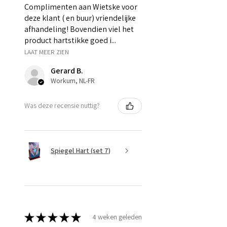
Complimenten aan Wietske voor
deze klant ( en buur) vriendelijke
afhandeling! Bovendien viel het
product hartstikke goed i...
LAAT MEER ZIEN
Gerard B.
Workum, NL-FR
Was deze recensie nuttig?
Spiegel Hart (set 7)
★
★
★
★
★
4 weken geleden