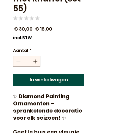
55)
★
★
★
★
★
0
Normale
Verkoopprijs
 € 30,00 
€ 18,00
prijs
incl.BTW
Aantal
*
In winkelwagen
✨
Diamond Painting
Ornamenten –
sprankelende decoratie
voor elk seizoen!
✨
Geef je huis een vleugje