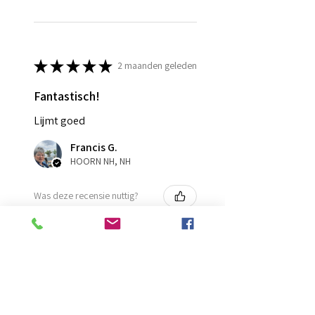
★
★
★
★
★
2 maanden geleden
Fantastisch!
Lijmt goed
Francis G.
HOORN NH, NH
Was deze recensie nuttig?
Diamond Painting lijm