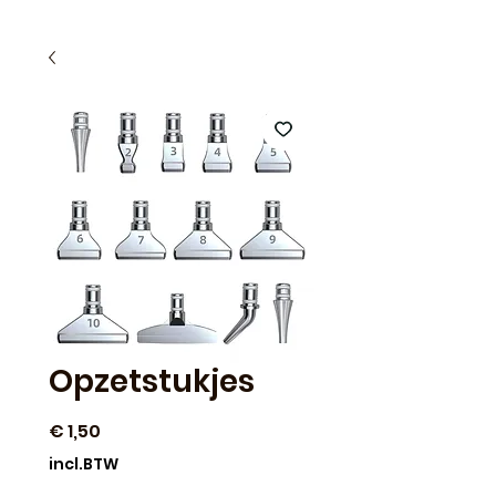
Opzetstukjes
Prijs
€ 1,50
incl.BTW