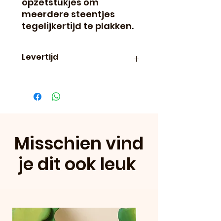
opzetstukjes om
meerdere steentjes
tegelijkertijd te plakken.
Levertijd
Binnen 24 uur verzonden, dus
vaak de volgende dag al in
huis!
Misschien vind
je dit ook leuk