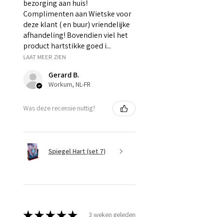
bezorging aan huis!
Complimenten aan Wietske voor
deze klant ( en buur) vriendelijke
afhandeling! Bovendien viel het
product hartstikke goed i...
LAAT MEER ZIEN
Gerard B.
Workum, NL-FR
Was deze recensie nuttig?
Spiegel Hart (set 7)
★
★
★
★
★
3 weken geleden