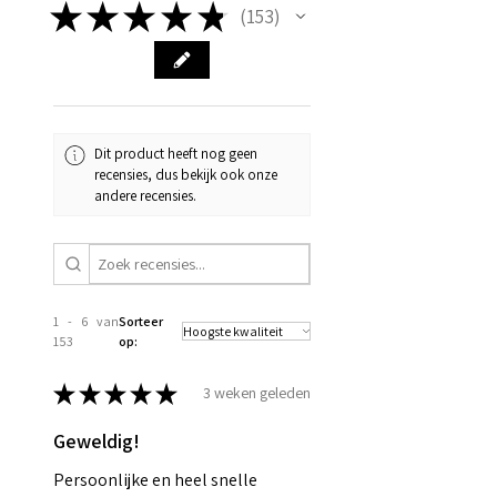
★
★
★
★
★
153
153
Dit product heeft nog geen
recensies, dus bekijk ook onze
andere recensies.
1 - 6 van
Sorteer
153
op:
★
★
★
★
★
3 weken geleden
Geweldig!
Persoonlijke en heel snelle