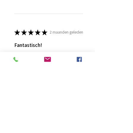
★
★
★
★
★
2 maanden geleden
Fantastisch!
Lijmt goed
Francis G.
HOORN NH, NH
Was deze recensie nuttig?
Diamond Painting lijm