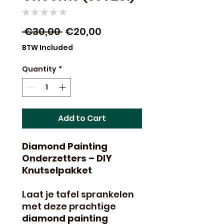
★
★
★
★
★
0
Regular
Sale
 €30,00 
€20,00
Price
Price
BTW Included
Quantity
*
Add to Cart
Diamond Painting
Onderzetters – DIY
Knutselpakket
Laat je tafel sprankelen
met deze prachtige
diamond painting