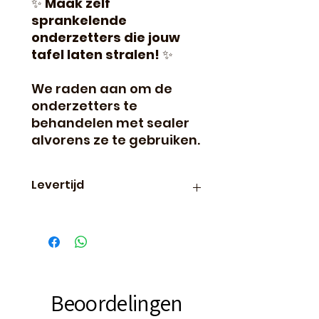
✨
Maak zelf
sprankelende
onderzetters die jouw
tafel laten stralen!
✨
We raden aan om de
onderzetters te
behandelen met sealer
alvorens ze te gebruiken.
Levertijd
Binnen 24 uur verzonden,
dus vaak de volgende dag al
in huis!
Beoordelingen