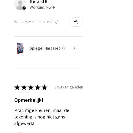
Gerard B.
Workum, NL-FR
Was deze recensie nuttig?
Spiegel Hart (set 7)
★
★
★
★
★
3 weken geleden
Opmerkelijk!
Prachtige kleuren, maar de
tekening is nog niet gans
afgewerkt.