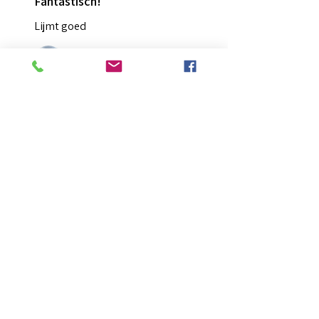
Fantastisch!
Lijmt goed
Francis G.
HOORN NH, NH
Was deze recensie nuttig?
Diamond Painting lijm
★
★
★
★
★
2 maanden geleden
Ongelooflijk!
Super mooi en goed