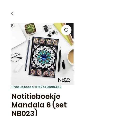
Productcode: 6152740496439
Notitieboekje
Mandala 6 (set
NB023)