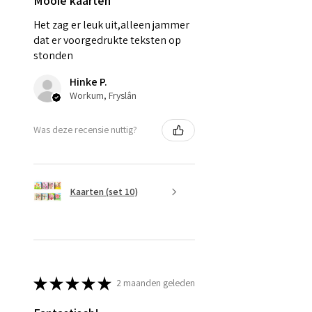
Mooie kaarten
Het zag er leuk uit,alleen jammer
dat er voorgedrukte teksten op
stonden
Hinke P.
Workum, Fryslân
Was deze recensie nuttig?
Kaarten (set 10)
★
★
★
★
★
2 maanden geleden