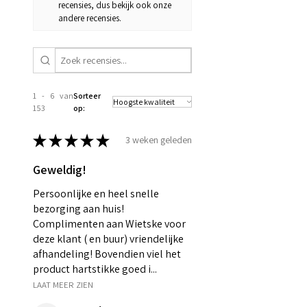
recensies, dus bekijk ook onze
andere recensies.
1 - 6 van
Sorteer
153
op:
★
★
★
★
★
3 weken geleden
Geweldig!
Persoonlijke en heel snelle
bezorging aan huis!
Complimenten aan Wietske voor
deze klant ( en buur) vriendelijke
afhandeling! Bovendien viel het
product hartstikke goed i...
LAAT MEER ZIEN