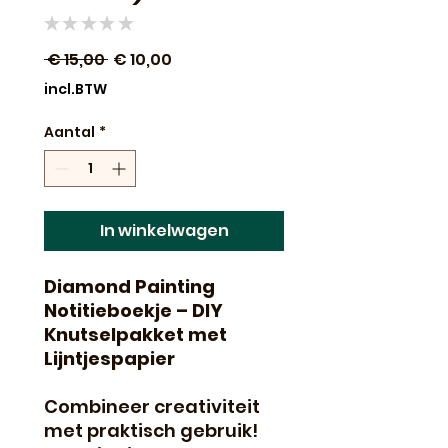
★
★
★
★
★
0
Normale
Verkoopprijs
 € 15,00 
€ 10,00
prijs
incl.BTW
Aantal
*
In winkelwagen
Diamond Painting
Notitieboekje – DIY
Knutselpakket met
Lijntjespapier
Combineer creativiteit
met praktisch gebruik!