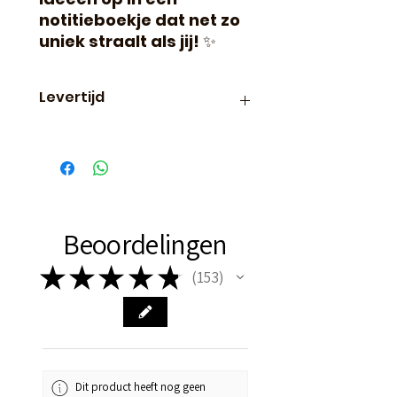
notitieboekje dat net zo
uniek straalt als jij!
✨
Levertijd
Binnen 24 uur verzonden, dus
vaak de volgende dag al in
huis!
Beoordelingen
★
★
★
★
★
153
153
Dit product heeft nog geen