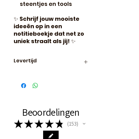
steentjes en tools
✨
Schrijf jouw mooiste
ideeën op in een
notitieboekje dat net zo
uniek straalt als jij!
✨
Levertijd
Binnen 24 uur verzonden, dus
vaak de volgende dag al in
huis!
Beoordelingen
★
★
★
★
★
153
153