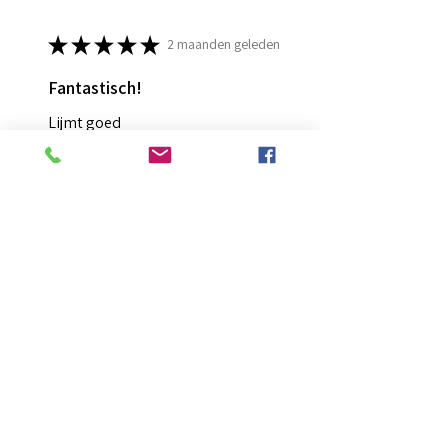
★
★
★
★
★
2 maanden geleden
Fantastisch!
Lijmt goed
Francis G.
HOORN NH, NH
Was deze recensie nuttig?
Diamond Painting lijm