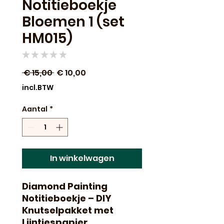
Notitieboekje
Bloemen 1 (set
HM015)
★
★
★
★
★
0
Normale
Verkoopprijs
 € 15,00 
€ 10,00
prijs
incl.BTW
Aantal
*
In winkelwagen
Diamond Painting
Notitieboekje – DIY
Knutselpakket met
Lijntjespapier