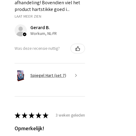
afhandeling! Bovendien viel het
product hartstikke goed i...
LAAT MEER ZIEN
Gerard B.
Workum, NL-FR
Was deze recensie nuttig?
Spiegel Hart (set 7)
★
★
★
★
★
3 weken geleden
Opmerkelijk!