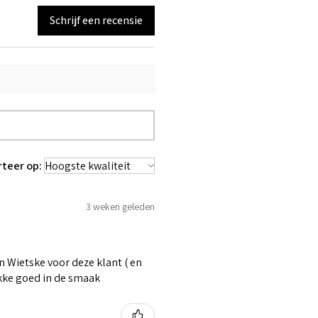
Schrijf een recensie
rteer op:
3 weken geleden
 Wietske voor deze klant ( en
ikke goed in de smaak