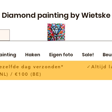
Diamond painting by Wietske
ainting
Haken
Eigen foto
Sale!
Beu
 dezelfde dag verzonden* ✓Altijd la
NL) / €100 (BE)