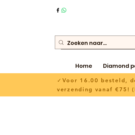
Home
Diamond p
✓Voor 16.00 besteld,
verzending vanaf €75! (