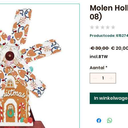
Molen Holl
08)
★
★
★
★
★
0
Productcode: 61527
Normal
 € 30,00 
€ 20,0
prijs
incl.BTW
Aantal
*
In winkelwag