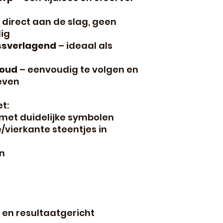
 direct aan de slag, geen
ig
ssverlagend
– ideaal als
 oud
– eenvoudig te volgen en
even
t:
met duidelijke symbolen
vierkante steentjes in
n
 en resultaatgericht