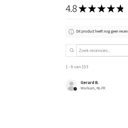
4.8
★
★
★
★
★
1
Dit product heeft nog geen recens
1 - 6 van 153
Gerard B.
Workum, NL-FR