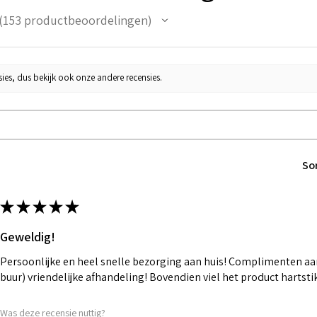
153
productbeoordelingen
53
ies, dus bekijk ook onze andere recensies.
So
★
★
★
★
★
Geweldig!
Persoonlijke en heel snelle bezorging aan huis! Complimenten aan
buur) vriendelijke afhandeling! Bovendien viel het product hartst
Was deze recensie nuttig?