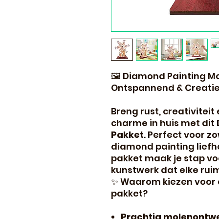
🖼️ Diamond Painting Mo
Ontspannend & Creatief
Breng rust, creativitei
charme in huis met dit
Pakket
. Perfect voor z
diamond painting liefh
pakket maak je stap vo
kunstwerk dat elke ruim
✨ Waarom kiezen voor 
pakket?
Prachtig molenontw