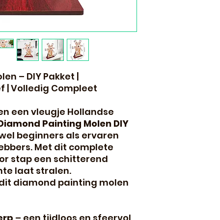
len – DIY Pakket |
 | Volledig Compleet
t en een vleugje Hollandse
Diamond Painting Molen DIY
owel beginners als ervaren
ebbers. Met dit complete
or stap een schitterend
te laat stralen.
dit diamond painting molen
erp
– een tijdloos en sfeervol