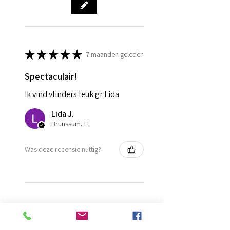
★
★
★
★
★
7 maanden geleden
Spectaculair!
Ik vind vlinders leuk gr Lida
Lida J.
Brunssum, LI
Was deze recensie nuttig?