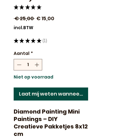
★
★
★
★
★
1
Normale
Verkoopprijs
 € 25,00 
€ 15,00
prijs
incl.BTW
★
★
★
★
★
1
1
Aantal
*
Niet op voorraad
Laat mij weten wanneer dit terug op voorraad 
Diamond Painting Mini
Paintings – DIY
Creatieve Pakketjes 8x12
cm