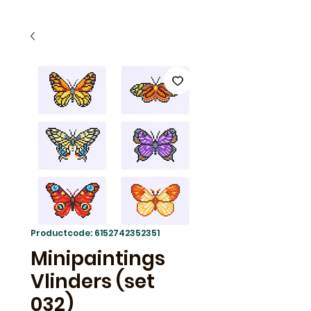
Productcode: 6152742352351
Minipaintings
Vlinders (set
032)