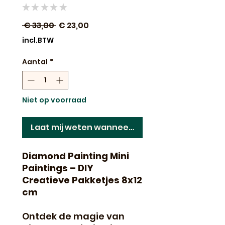
★
★
★
★
★
0
Normale
Verkoopprijs
 € 33,00 
€ 23,00
prijs
incl.BTW
Aantal
*
Niet op voorraad
Laat mij weten wanneer dit terug op voorraad 
Diamond Painting Mini
Paintings – DIY
Creatieve Pakketjes 8x12
cm
Ontdek de magie van