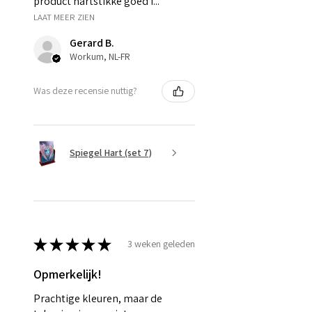
product hartstikke goed i...
LAAT MEER ZIEN
Gerard B.
Workum, NL-FR
Was deze recensie nuttig?
Spiegel Hart (set 7)
★
★
★
★
★
3 weken geleden
Opmerkelijk!
Prachtige kleuren, maar de