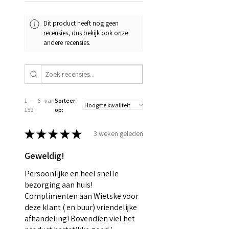
Dit product heeft nog geen
recensies, dus bekijk ook onze
andere recensies.
1 - 6 van
Sorteer
153
op:
★
★
★
★
★
3 weken geleden
Geweldig!
Persoonlijke en heel snelle
bezorging aan huis!
Complimenten aan Wietske voor
deze klant ( en buur) vriendelijke
afhandeling! Bovendien viel het