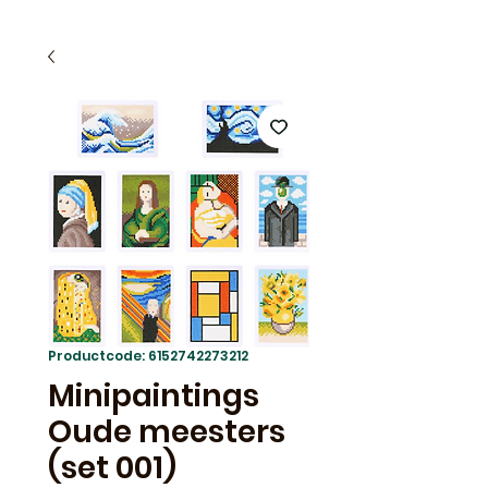
Productcode: 6152742273212
Minipaintings
Oude meesters
(set 001)