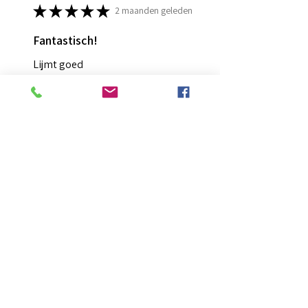
★
★
★
★
★
2 maanden geleden
Fantastisch!
Lijmt goed
Francis G.
HOORN NH, NH
Was deze recensie nuttig?
Diamond Painting lijm
★
★
★
★
★
2 maanden geleden