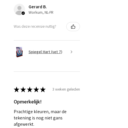
Gerard B.
Workum, NL-FR
Was deze recensie nuttig?
Spiegel Hart (set 7)
★
★
★
★
★
3 weken geleden
Opmerkelijk!
Prachtige kleuren, maar de
tekening is nog niet gans
afgewerkt.