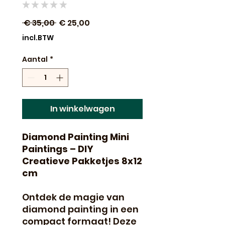
★
★
★
★
★
0
Normale
Verkoopprijs
 € 35,00 
€ 25,00
prijs
incl.BTW
Aantal
*
In winkelwagen
Diamond Painting Mini
Paintings – DIY
Creatieve Pakketjes 8x12
cm
Ontdek de magie van
diamond painting in een
compact formaat! Deze