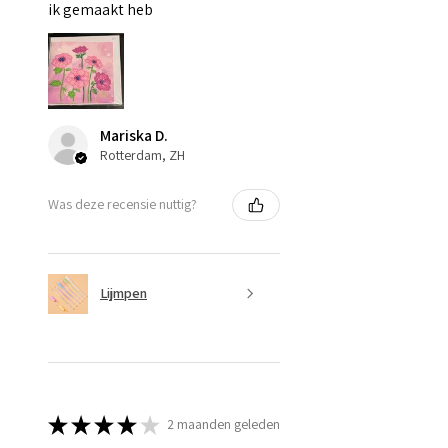
ik gemaakt heb
Mariska D.
Rotterdam, ZH
Was deze recensie nuttig?
Lijmpen
★
★
★
★
★
2 maanden geleden