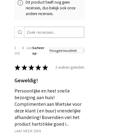
Dit product heeft nog geen
recensies, dus bekijk ook onze
andere recensies.
1 - 6 van
Sorteer
153
op:
★
★
★
★
★
3 weken geleden
Geweldig!
Persoonlijke en heel snelle
bezorging aan huis!
Complimenten aan Wietske voor
deze klant ( en buur) vriendelijke
afhandeling! Bovendien viel het
product hartstikke goed i...
LAAT MEER ZIEN