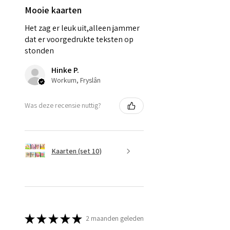
Mooie kaarten
Het zag er leuk uit,alleen jammer
dat er voorgedrukte teksten op
stonden
Hinke P.
Workum, Fryslân
Was deze recensie nuttig?
Kaarten (set 10)
★
★
★
★
★
2 maanden geleden