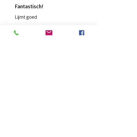
Fantastisch!
Lijmt goed
Francis G.
HOORN NH, NH
Was deze recensie nuttig?
Diamond Painting lijm
★
★
★
★
★
2 maanden geleden
Ongelooflijk!