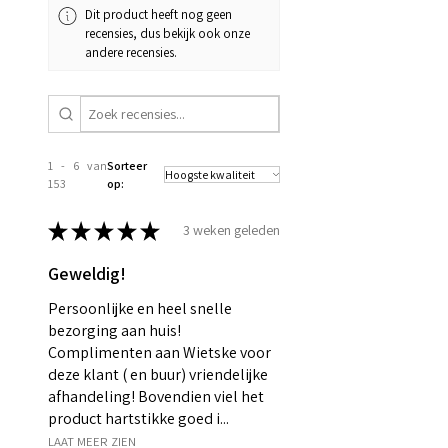
Dit product heeft nog geen
recensies, dus bekijk ook onze
andere recensies.
1 - 6 van
Sorteer
153
op:
★
★
★
★
★
3 weken geleden
Geweldig!
Persoonlijke en heel snelle
bezorging aan huis!
Complimenten aan Wietske voor
deze klant ( en buur) vriendelijke
afhandeling! Bovendien viel het
product hartstikke goed i...
LAAT MEER ZIEN