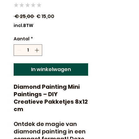
★
★
★
★
★
0
Normale
Verkoopprijs
 € 25,00 
€ 15,00
prijs
incl.BTW
Aantal
*
In winkelwagen
Diamond Painting Mini
Paintings – DIY
Creatieve Pakketjes 8x12
cm
Ontdek de magie van
diamond painting in een
compact formaat! Deze