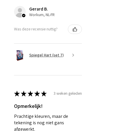
Gerard B.
Workum, NL-FR
Was deze recensie nuttig?
Spiegel Hart (set 7)
★
★
★
★
★
3 weken geleden
Opmerkelijk!
Prachtige kleuren, maar de
tekening is nog niet gans
afgewerkt.