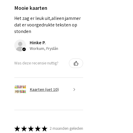
Mooie kaarten
Het zag er leuk uit,alleen jammer
dat er voorgedrukte teksten op
stonden
Hinke P.
Workum, Fryslân
Was deze recensie nuttig?
Kaarten (set 10)
★
★
★
★
★
2 maanden geleden