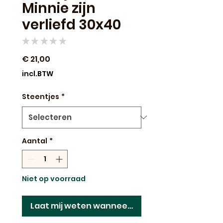
Minnie zijn
verliefd 30x40
★
★
★
★
★
0
Prijs
€ 21,00
incl.BTW
Steentjes
*
Aantal
*
Niet op voorraad
Laat mij weten wanneer dit terug op voorraad 