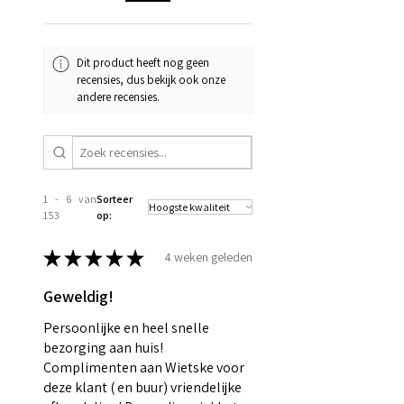
Dit product heeft nog geen
recensies, dus bekijk ook onze
andere recensies.
1 - 6 van
Sorteer
153
op:
★
★
★
★
★
4 weken geleden
Geweldig!
Persoonlijke en heel snelle
bezorging aan huis!
Complimenten aan Wietske voor
deze klant ( en buur) vriendelijke