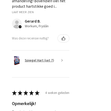
afhandeling! Bovendien viel het
product hartstikke goed i...
LAAT MEER ZIEN
Gerard B.
Workum, Fryslân
Was deze recensie nuttig?
Spiegel Hart (set 7)
★
★
★
★
★
4 weken geleden
Opmerkelijk!