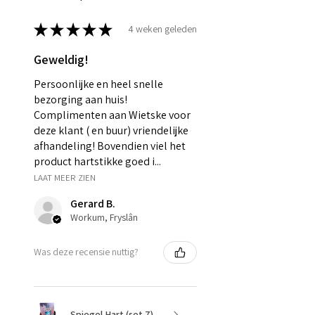
★
★
★
★
★
4 weken geleden
Geweldig!
Persoonlijke en heel snelle
bezorging aan huis!
Complimenten aan Wietske voor
deze klant ( en buur) vriendelijke
afhandeling! Bovendien viel het
product hartstikke goed i...
LAAT MEER ZIEN
Gerard B.
Workum, Fryslân
Was deze recensie nuttig?
Spiegel Hart (set 7)