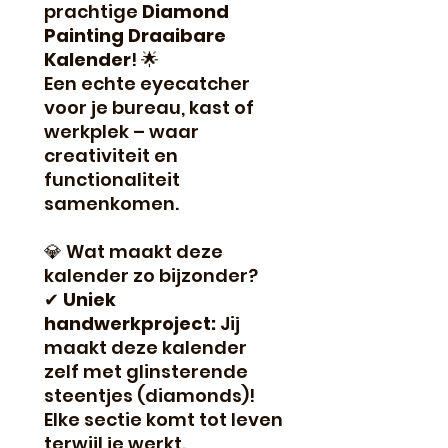
prachtige
Diamond
Painting Draaibare
Kalender
! 🌟
Een echte eyecatcher
voor je bureau, kast of
werkplek – waar
creativiteit en
functionaliteit
samenkomen.
💎 Wat maakt deze
kalender zo bijzonder?
✔
Uniek
handwerkproject:
Jij
maakt deze kalender
zelf met glinsterende
steentjes (diamonds)!
Elke sectie komt tot leven
terwijl je werkt.