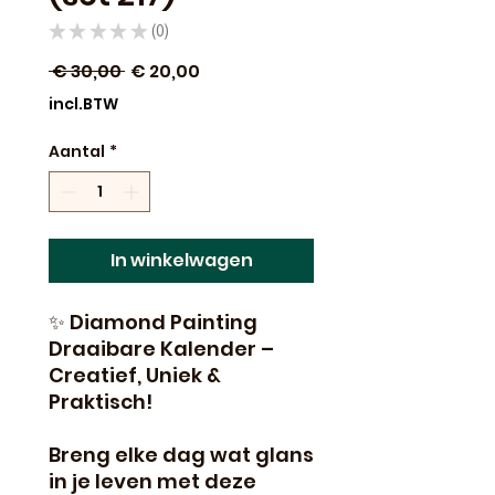
★
★
★
★
★
0
0
Normale
Verkoopprijs
 € 30,00 
€ 20,00
prijs
incl.BTW
Aantal
*
In winkelwagen
✨ Diamond Painting
Draaibare Kalender –
Creatief, Uniek &
Praktisch!
Breng elke dag wat glans
in je leven met deze