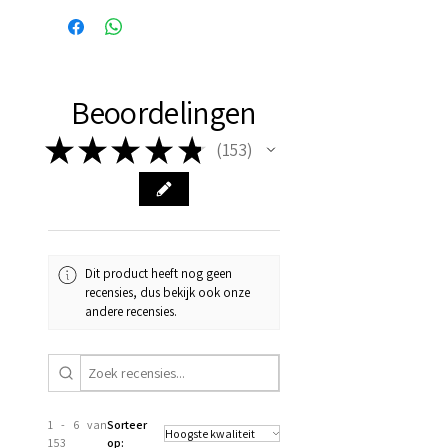
vaak de volgende dag al in
huis!
Beoordelingen
★
★
★
★
★
153
153
Dit product heeft nog geen
recensies, dus bekijk ook onze
andere recensies.
1 - 6 van
Sorteer
153
op: