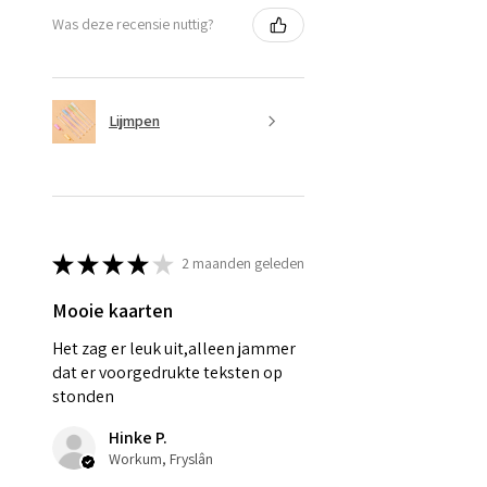
Was deze recensie nuttig?
Lijmpen
★
★
★
★
★
2 maanden geleden
Mooie kaarten
Het zag er leuk uit,alleen jammer
dat er voorgedrukte teksten op
stonden
Hinke P.
Workum, Fryslân