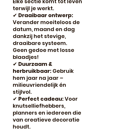
Elke sectie komt tot leven
terwijl je werkt.
✔
Draaibaar ontwerp:
Verander moeiteloos de
datum, maand en dag
dankzij het stevige,
draaibare systeem.
Geen gedoe met losse
blaadjes!
✔
Duurzaam &
herbruikbaar:
Gebruik
hem jaar na jaar –
milieuvriendelijk én
stijlvol.
✔
Perfect cadeau:
Voor
knutselliefhebbers,
planners en iedereen die
van creatieve decoratie
houdt.