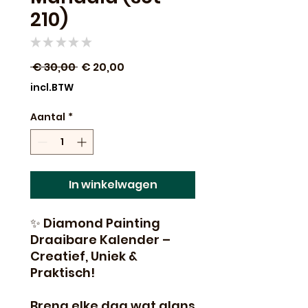
210)
★
★
★
★
★
0
Normale
Verkoopprijs
 € 30,00 
€ 20,00
prijs
incl.BTW
Aantal
*
In winkelwagen
✨ Diamond Painting
Draaibare Kalender –
Creatief, Uniek &
Praktisch!
Breng elke dag wat glans