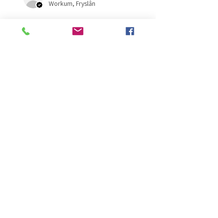
Workum, Fryslân
Was deze recensie nuttig?
Kaarten (set 10)
★
★
★
★
★
2 maanden geleden
Fantastisch!
Lijmt goed
Francis G.
HOORN NH, NH