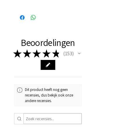
Binnen 24 uur verzonden, dus
vaak de volgende dag al in
huis!
Beoordelingen
★
★
★
★
★
153
153
Dit product heeft nog geen
recensies, dus bekijk ook onze
andere recensies.