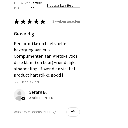
1 - 6 van
Sorteer
153
op:
★
★
★
★
★
3 weken geleden
Geweldig!
Persoonlijke en heel snelle
bezorging aan huis!
Complimenten aan Wietske voor
deze klant ( en buur) vriendelijke
afhandeling! Bovendien viel het
product hartstikke goed i...
LAAT MEER ZIEN
Gerard B.
Workum, NL-FR
Was deze recensie nuttig?