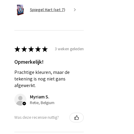
Spiegel Hart (set 7)
★
★
★
★
★
3 weken geleden
Opmerkelijk!
Prachtige kleuren, maar de
tekening is nog niet gans
afgewerkt.
Myriam S.
Retie, Belgium
Was deze recensie nuttig?