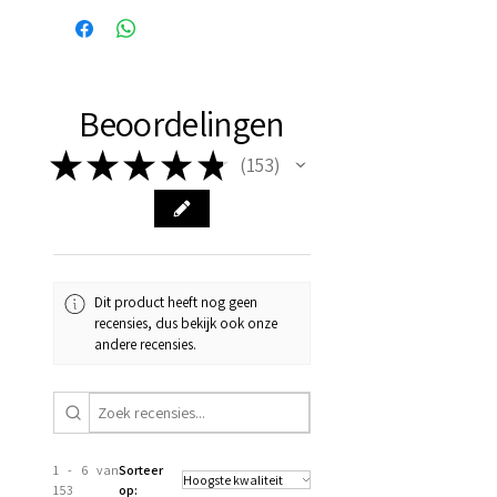
Beoordelingen
★
★
★
★
★
153
153
Dit product heeft nog geen
recensies, dus bekijk ook onze
andere recensies.
1 - 6 van
Sorteer
153
op: