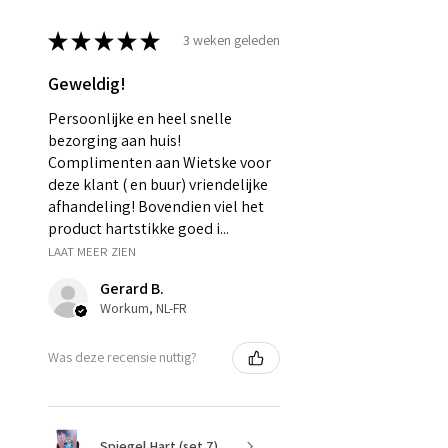
★
★
★
★
★
3 weken geleden
Geweldig!
Persoonlijke en heel snelle
bezorging aan huis!
Complimenten aan Wietske voor
deze klant ( en buur) vriendelijke
afhandeling! Bovendien viel het
product hartstikke goed i...
LAAT MEER ZIEN
Gerard B.
Workum, NL-FR
Was deze recensie nuttig?
Spiegel Hart (set 7)