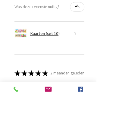
Was deze recensie nuttig?
Kaarten (set 10)
★
★
★
★
★
2 maanden geleden
Fantastisch!
Lijmt goed
Francis G.
HOORN NH, NH
Was deze recensie nuttig?