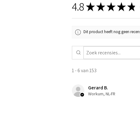
4.8
★
★
★
★
★
1
Dit product heeft nog geen recens
1 - 6 van 153
Gerard B.
Workum, NL-FR