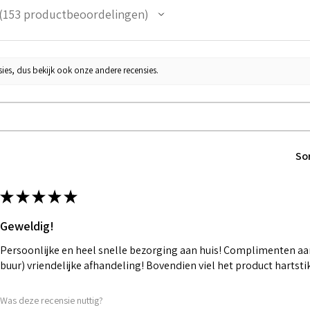
153
productbeoordelingen
53
ies, dus bekijk ook onze andere recensies.
So
★
★
★
★
★
Geweldig!
Persoonlijke en heel snelle bezorging aan huis! Complimenten aan
buur) vriendelijke afhandeling! Bovendien viel het product hartst
Was deze recensie nuttig?