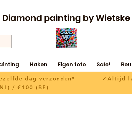
Diamond painting by Wietske
ainting
Haken
Eigen foto
Sale!
Beu
 dezelfde dag verzonden* ✓Altijd la
NL) / €100 (BE)