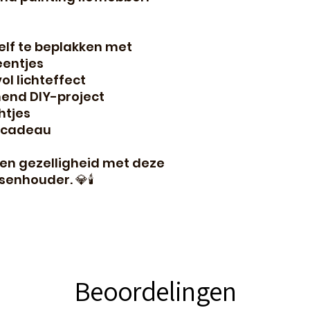
lf te beplakken met
eentjes
ol lichteffect
nend DIY-project
htjes
f cadeau
 en gezelligheid met deze
enhouder. 💎🕯️
Beoordelingen