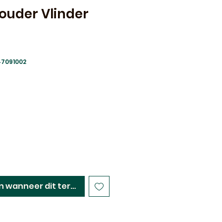
ouder Vlinder
47091002
erkoopprijs
n wanneer dit terug op voorraad is