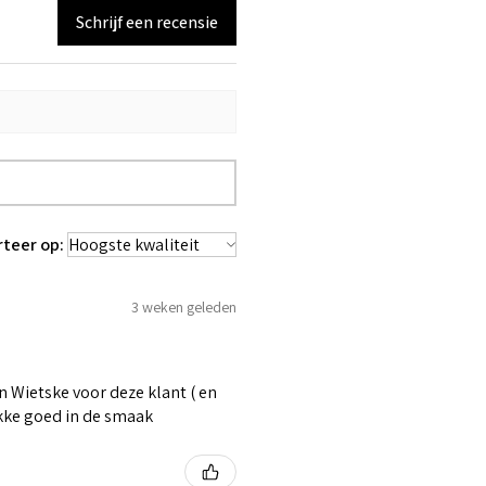
Schrijf een recensie
rteer op:
3 weken geleden
 Wietske voor deze klant ( en
ikke goed in de smaak