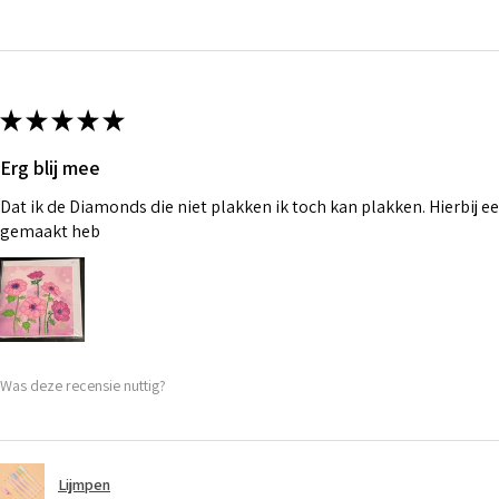
★
★
★
★
★
Erg blij mee
Dat ik de Diamonds die niet plakken ik toch kan plakken. Hierbij ee
gemaakt heb
Was deze recensie nuttig?
Lijmpen