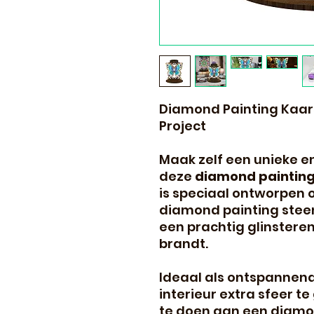
Diamond Painting Kaar
Project
Maak zelf een unieke e
deze
diamond paintin
is speciaal ontworpen
diamond painting steen
een prachtig glinstere
brandt.
Ideaal als ontspannend
interieur extra sfeer t
te doen aan een diamon