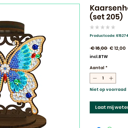
Kaarsenh
(set 205)
★
★
★
★
★
0
Productcode: 61527
Normale
V
 € 16,00 
€ 12,00
prijs
incl.BTW
Aantal
*
Niet op voorraad
Laat mij wete