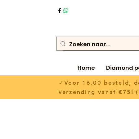
Home
Diamond p
✓Voor 16.00 besteld,
verzending vanaf €75! (