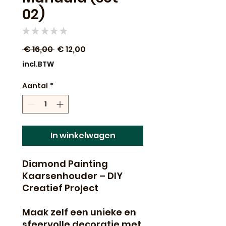
02)
★
★
★
★
★
0
Normale
Verkoopprijs
 € 16,00 
€ 12,00
prijs
incl.BTW
Aantal
*
In winkelwagen
Diamond Painting
Kaarsenhouder – DIY
Creatief Project
Maak zelf een unieke en
sfeervolle decoratie met