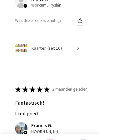
Workum, Fryslân
Was deze recensie nuttig?
Kaarten (set 10)
★
★
★
★
★
2 maanden geleden
Fantastisch!
Lijmt goed
Francis G.
HOORN NH, NH