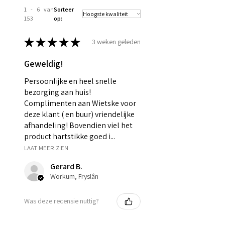
1 - 6 van
Sorteer
153
op:
★
★
★
★
★
3 weken geleden
Geweldig!
Persoonlijke en heel snelle
bezorging aan huis!
Complimenten aan Wietske voor
deze klant ( en buur) vriendelijke
afhandeling! Bovendien viel het
product hartstikke goed i...
LAAT MEER ZIEN
Gerard B.
Workum, Fryslân
Was deze recensie nuttig?