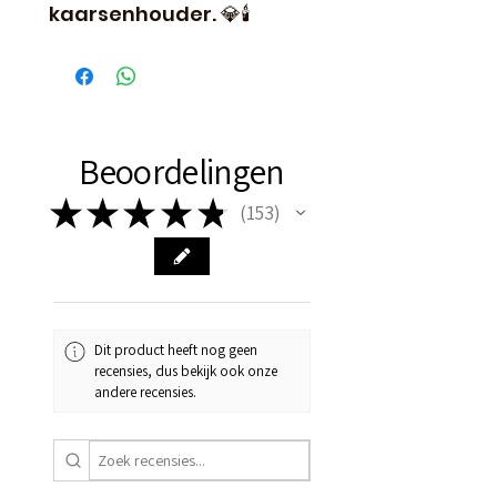
kaarsenhouder. 💎🕯️
Beoordelingen
★
★
★
★
★
153
153
Dit product heeft nog geen
recensies, dus bekijk ook onze
andere recensies.