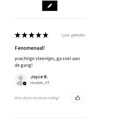
woensdagochtend 9 uur om uw
bestelling die week nog mee te
laten nemen in de productie.
★
★
★
★
★
1 jaar geleden
Fenomenaal!
prachtige steentjes, ga snel aan
de gang!
Joyce R.
Houten, UT
Was deze recensie nuttig?