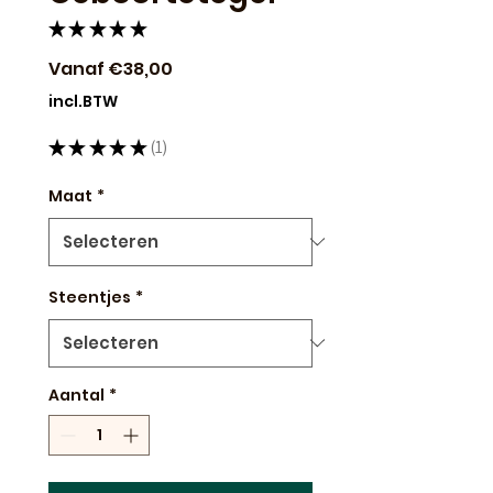
★
★
★
★
★
1
Verkoopprijs
Vanaf
€38,00
incl.BTW
★
★
★
★
★
1
1
Maat
*
Steentjes
*
Aantal
*