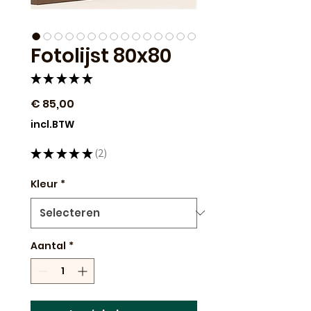
Fotolijst 80x80
★
★
★
★
★
2
Prijs
€ 85,00
incl.BTW
★
★
★
★
★
2
2
Kleur
*
Aantal
*