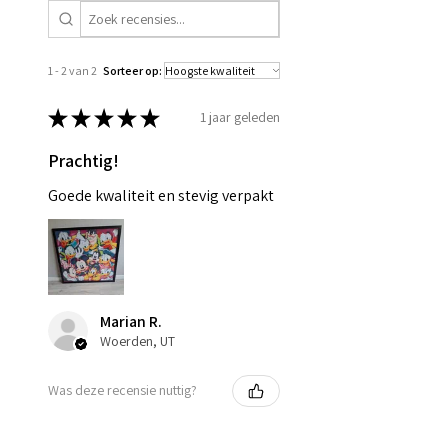
1 - 2 van 2
Sorteer op:
★
★
★
★
★
1 jaar geleden
Prachtig!
Goede kwaliteit en stevig verpakt
Marian R.
Woerden, UT
Was deze recensie nuttig?