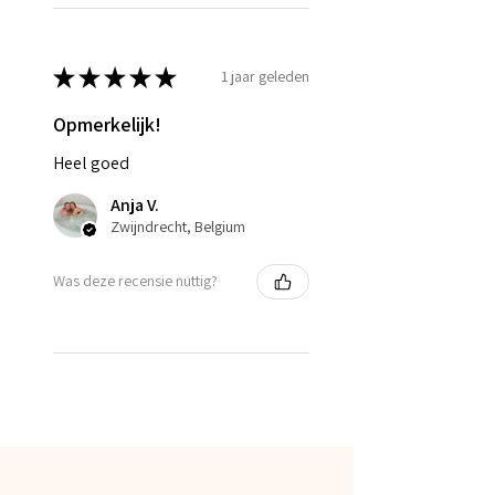
★
★
★
★
★
1 jaar geleden
Opmerkelijk!
Heel goed
Anja V.
Zwijndrecht, Belgium
Was deze recensie nuttig?