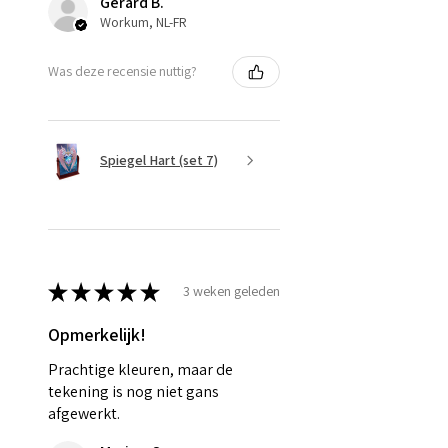
Gerard B.
Workum, NL-FR
Was deze recensie nuttig?
Spiegel Hart (set 7)
★
★
★
★
★
3 weken geleden
Opmerkelijk!
Prachtige kleuren, maar de
tekening is nog niet gans
afgewerkt.