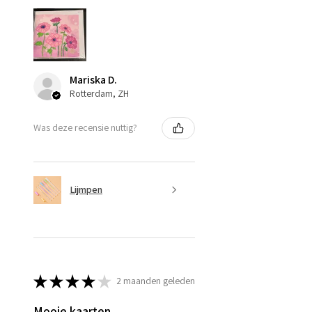
Mariska D.
Rotterdam, ZH
Was deze recensie nuttig?
Lijmpen
★
★
★
★
★
2 maanden geleden
Mooie kaarten