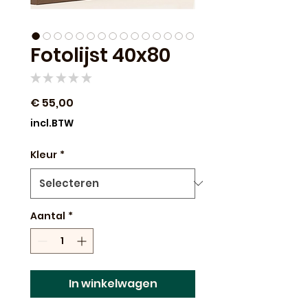
Fotolijst 40x80
★
★
★
★
★
0
Prijs
€ 55,00
incl.BTW
Kleur
*
Aantal
*
In winkelwagen