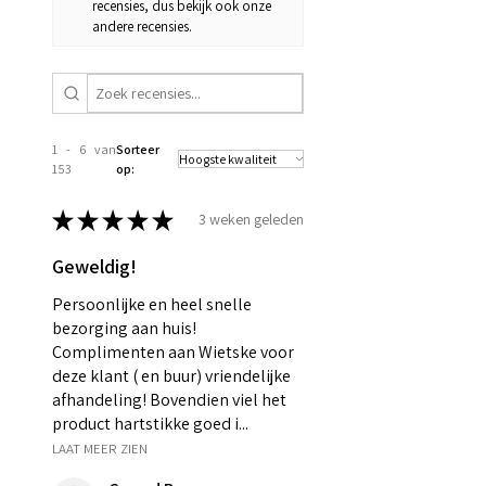
recensies, dus bekijk ook onze
andere recensies.
1 - 6 van
Sorteer
153
op:
★
★
★
★
★
3 weken geleden
Geweldig!
Persoonlijke en heel snelle
bezorging aan huis!
Complimenten aan Wietske voor
deze klant ( en buur) vriendelijke
afhandeling! Bovendien viel het
product hartstikke goed i...
LAAT MEER ZIEN