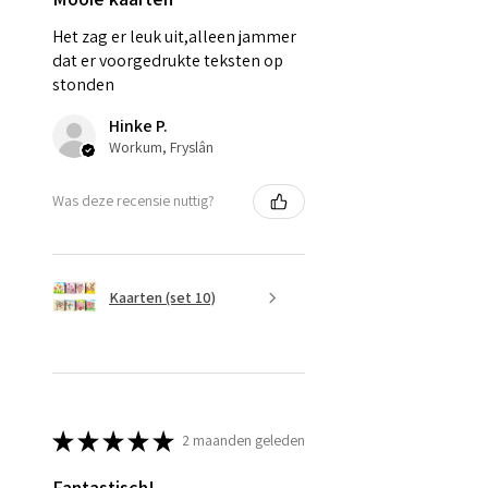
Het zag er leuk uit,alleen jammer
dat er voorgedrukte teksten op
stonden
Hinke P.
Workum, Fryslân
Was deze recensie nuttig?
Kaarten (set 10)
★
★
★
★
★
2 maanden geleden
Fantastisch!