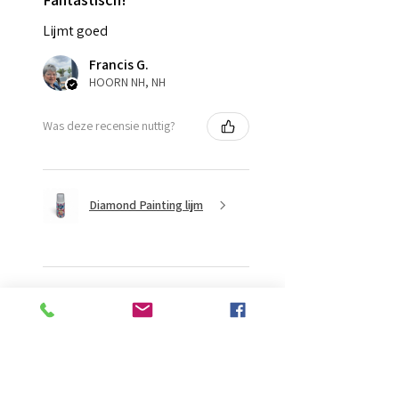
Lijmt goed
Francis G.
HOORN NH, NH
Was deze recensie nuttig?
Diamond Painting lijm
★
★
★
★
★
2 maanden geleden
Ongelooflijk!
Super mooi en goed