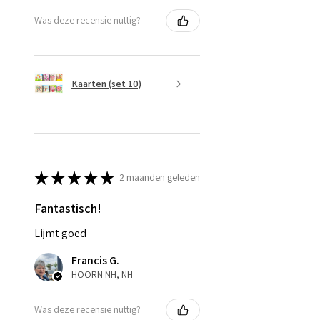
Was deze recensie nuttig?
Kaarten (set 10)
★
★
★
★
★
2 maanden geleden
Fantastisch!
Lijmt goed
Francis G.
HOORN NH, NH
Was deze recensie nuttig?