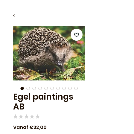
Egel paintings
AB
★
★
★
★
★
0
Verkoopprijs
Vanaf
€32,00