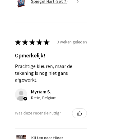
Spiegel Hart (set 7)
★
★
★
★
★
3 weken geleden
Opmerkelijk!
Prachtige kleuren, maar de
tekening is nog niet gans
afgewerkt.
Myriam S.
Retie, Belgium
Was deze recensie nuttig?
Kitten naar tijger