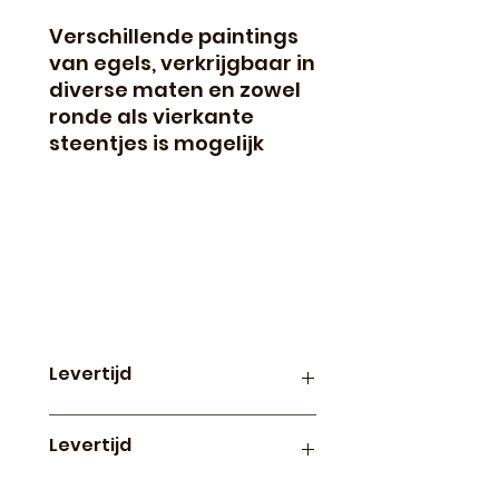
Verschillende paintings
van egels, verkrijgbaar in
diverse maten en zowel
ronde als vierkante
steentjes is mogelijk
Levertijd
Productie en levertijd van
Levertijd
paintings op canvas is
ongeveer 3 weken
Diamond paintings op canvas