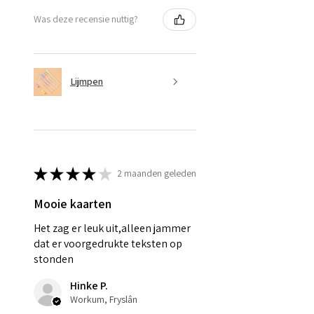
Was deze recensie nuttig?
Lijmpen
★
★
★
★
★
2 maanden geleden
Mooie kaarten
Het zag er leuk uit,alleen jammer
dat er voorgedrukte teksten op
stonden
Hinke P.
Workum, Fryslân