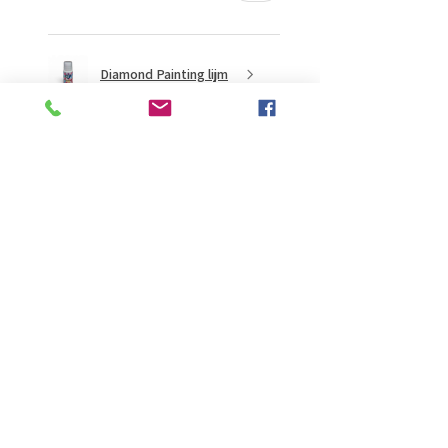
Diamond Painting lijm
★
★
★
★
★
2 maanden geleden
Ongelooflijk!
Super mooi en goed
Evelien B.
Schiedam, ZH
Was deze recensie nuttig?