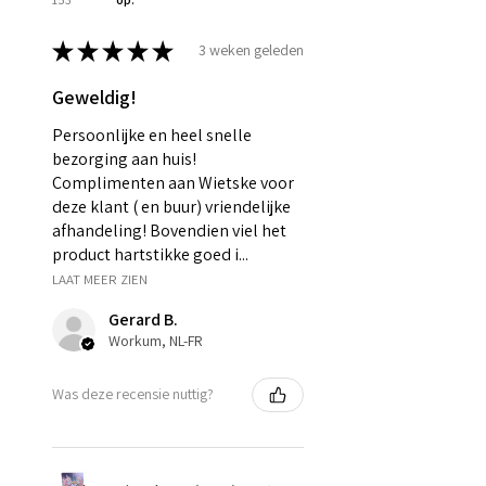
★
★
★
★
★
3 weken geleden
Geweldig!
Persoonlijke en heel snelle
bezorging aan huis!
Complimenten aan Wietske voor
deze klant ( en buur) vriendelijke
afhandeling! Bovendien viel het
product hartstikke goed i...
LAAT MEER ZIEN
Gerard B.
Workum, NL-FR
Was deze recensie nuttig?