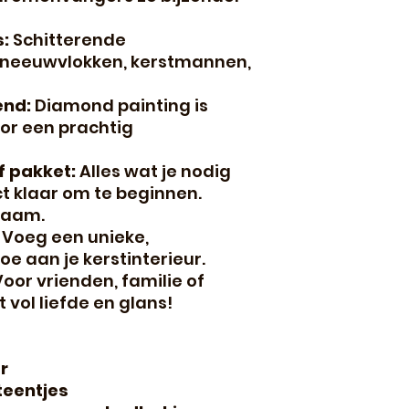
s:
Schitterende
sneeuwvlokken, kerstmannen,
end:
Diamond painting is
or een prachtig
f pakket:
Alles wat je nodig
ect klaar om te beginnen.
raam.
Voeg een unieke,
 aan je kerstinterieur.
oor vrienden, familie of
t vol liefde en glans!
r
teentjes