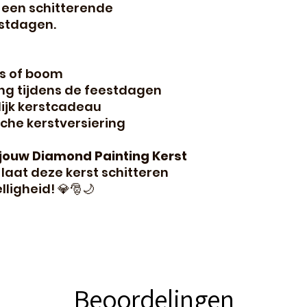
r een schitterende
estdagen.
is of boom
ng tijdens de feestdagen
lijk kerstcadeau
sche kerstversiering
jouw Diamond Painting Kerst
laat deze kerst schitteren
lligheid! 💎🎅🌙
Beoordelingen