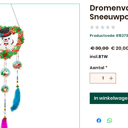
Dromenv
Sneeuwpop
★
★
★
★
★
0
Productcode: 61527
Normal
 € 30,00 
€ 20,0
prijs
incl.BTW
Aantal
*
In winkelwag