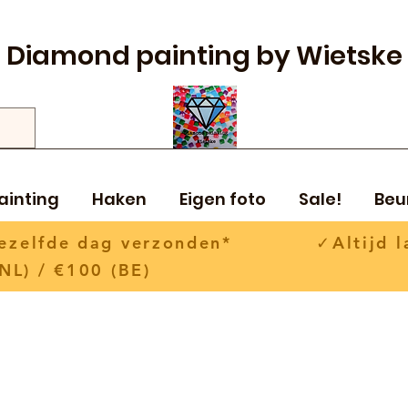
Diamond painting by Wietske
ainting
Haken
Eigen foto
Sale!
Beu
 dezelfde dag verzonden* ✓Altijd la
NL) / €100 (BE)