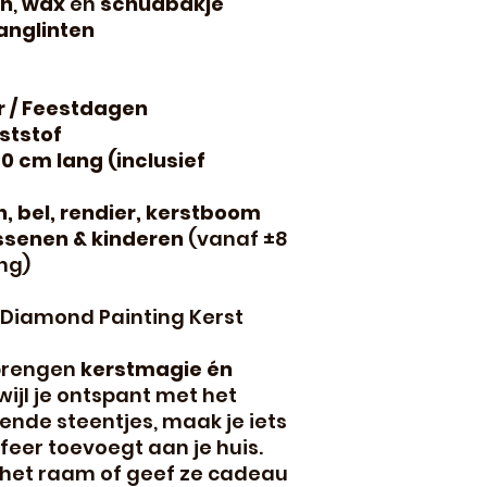
en
,
wax
en
schudbakje
anglinten
er / Feestdagen
nststof
0 cm lang (inclusief
, bel, rendier, kerstboom
senen & kinderen
(vanaf ±8
ng)
 Diamond Painting Kerst
brengen
kerstmagie én
ijl je ontspant met het
ende steentjes, maak je iets
feer toevoegt aan je huis.
j het raam of geef ze cadeau