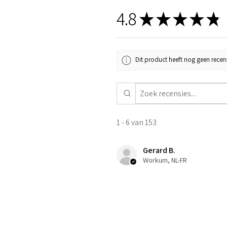
4.8
★
★
★
★
★
1
Dit product heeft nog geen recens
1 - 6 van 153
Gerard B.
Workum, NL-FR