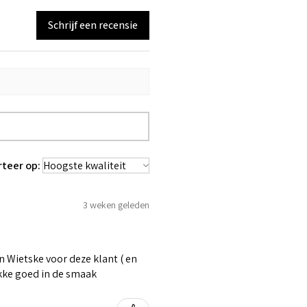
Schrijf een recensie
rteer op:
3 weken geleden
 Wietske voor deze klant ( en
ikke goed in de smaak