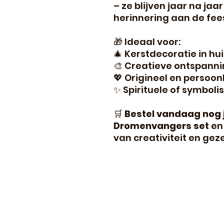
– ze blijven jaar na jaa
herinnering aan de fe
🎁 Ideaal voor:
🎄 Kerstdecoratie in hu
🎨 Creatieve ontspanni
💖 Origineel en persoon
✨ Spirituele of symboli
🛒
Bestel vandaag nog 
Dromenvangers set
en 
van creativiteit en geze