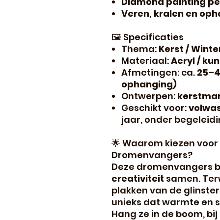
Diamond painting p
Veren, kralen en oph
🖼️ Specificaties
Thema:
Kerst / Wint
Materiaal:
Acryl / ku
Afmetingen: ca.
25–4
ophanging)
Ontwerpen:
kerstman
Geschikt voor:
volwas
jaar, onder begeleidi
🌟 Waarom kiezen voor
Dromenvangers?
Deze dromenvangers 
creativiteit
samen. Terw
plakken van de glinster
unieks dat warmte en s
Hang ze in de boom, bi