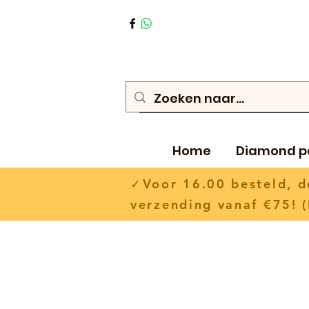
Home
Diamond p
✓Voor 16.00 besteld,
verzending vanaf €75! (