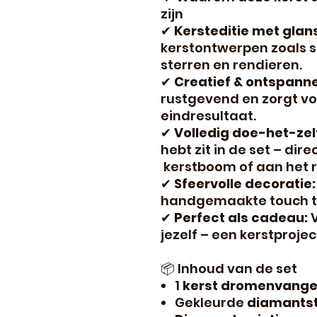
zijn
✔
Kersteditie met glan
kerstontwerpen zoals 
sterren en rendieren.
✔
Creatief & ontspann
rustgevend en zorgt vo
eindresultaat.
✔
Volledig doe-het-zel
hebt zit in de set – dir
kerstboom of aan het 
✔
Sfeervolle decoratie:
handgemaakte touch toe
✔
Perfect als cadeau:
V
jezelf – een kerstprojec
📦 Inhoud van de set
1
kerst dromenvange
Gekleurde
diamants