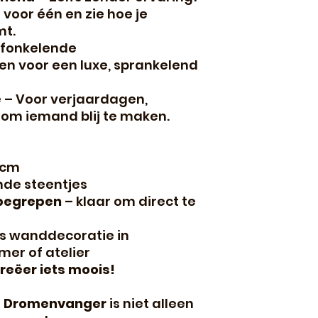
 voor één en zie hoe je
mt.
 fonkelende
n voor een luxe, sprankelend
e
– Voor verjaardagen,
om iemand blij te maken.
0cm
nde steentjes
nbegrepen
– klaar om direct te
ls wanddecoratie in
er of atelier
reëer iets moois!
g Dromenvanger
is niet alleen