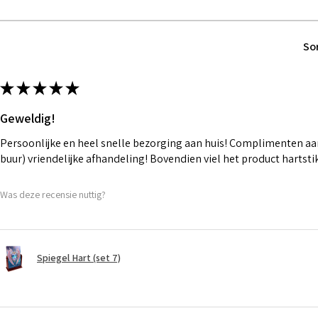
So
★
★
★
★
★
Geweldig!
Persoonlijke en heel snelle bezorging aan huis! Complimenten aan
buur) vriendelijke afhandeling! Bovendien viel het product hartst
Was deze recensie nuttig?
Spiegel Hart (set 7)