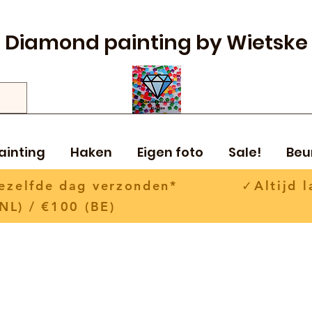
Diamond painting by Wietske
ainting
Haken
Eigen foto
Sale!
Beu
 dezelfde dag verzonden* ✓Altijd la
NL) / €100 (BE)