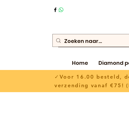
Home
Diamond p
✓Voor 16.00 besteld,
verzending vanaf €75! (