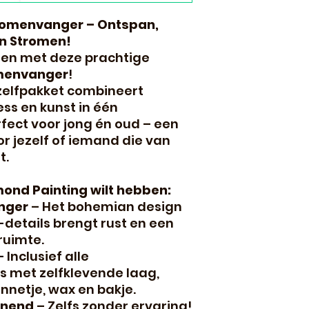
romenvanger – Ontspan,
en Stromen!
ralen met deze prachtige
menvanger
!
zelfpakket combineert
ss en kunst in één
fect voor jong én oud – een
r jezelf of iemand die van
t.
ond Painting wilt hebben:
nger
– Het bohemian design
details brengt rust en een
ruimte.
 Inclusief alle
 met zelfklevende laag,
nnetje, wax en bakje.
nnend
– Zelfs zonder ervaring!