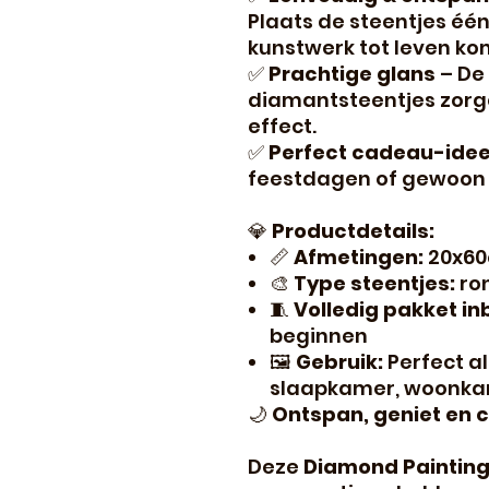
Plaats de steentjes één
kunstwerk tot leven ko
✅
Prachtige glans
– De
diamantsteentjes zorge
effect.
✅
Perfect cadeau-ide
feestdagen of gewoon 
💎
Productdetails:
📏
Afmetingen:
20x6
🎨
Type steentjes:
ro
🧵
Volledig pakket i
beginnen
🖼️
Gebruik:
Perfect a
slaapkamer, woonkam
🌙
Ontspan, geniet en c
Deze
Diamond Paintin