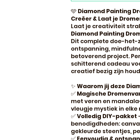
🩵
Diamond Painting D
Creëer & Laat je Drom
Laat je creativiteit st
Diamond Painting Dro
Dit complete doe-het-
ontspanning, mindfulne
betoverend project. Per
schitterend cadeau voo
creatief bezig zijn houd
✨
Waarom jij deze Diam
✅
Magische Dromenva
met veren en mandala-
vleugje mystiek in elke 
✅
Volledig DIY-pakket
–
benodigdheden: canvas
gekleurde steentjes, pe
✅
Eenvoudig & ontspa