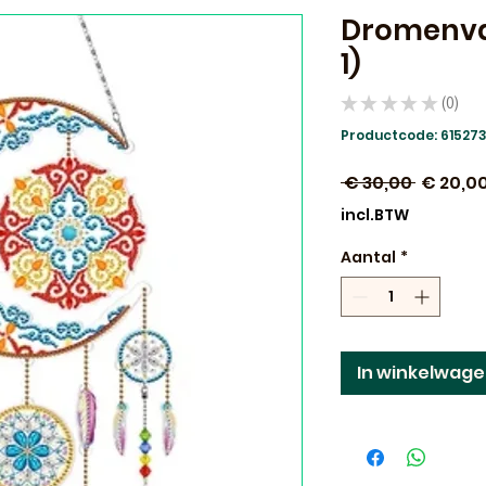
Dromenva
1)
★
★
★
★
★
0
0
Productcode: 61527
Normal
 € 30,00 
€ 20,0
prijs
incl.BTW
Aantal
*
In winkelwag