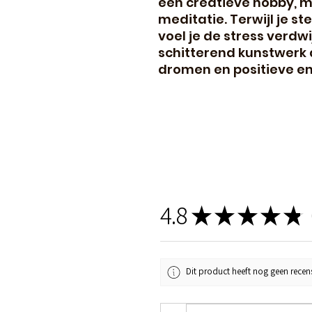
een creatieve hobby, 
meditatie. Terwijl je st
voel je de stress verdw
schitterend kunstwerk 
dromen en positieve en
4.8
★
★
★
★
★
1
Dit product heeft nog geen recens