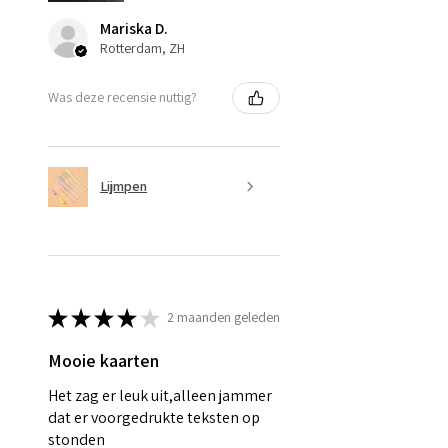
Mariska D.
Rotterdam, ZH
Was deze recensie nuttig?
Lijmpen
★
★
★
★
★
2 maanden geleden
Mooie kaarten
Het zag er leuk uit,alleen jammer
dat er voorgedrukte teksten op
stonden