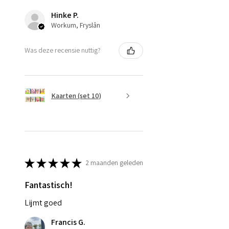
Hinke P.
Workum, Fryslân
Was deze recensie nuttig?
Kaarten (set 10)
★
★
★
★
★
2 maanden geleden
Fantastisch!
Lijmt goed
Francis G.