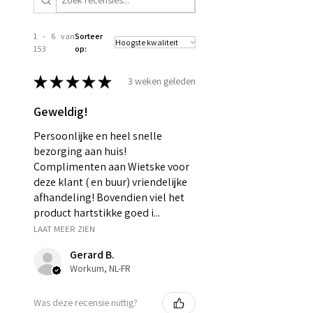
1 - 6 van
Sorteer
153
op:
★
★
★
★
★
3 weken geleden
Geweldig!
Persoonlijke en heel snelle
bezorging aan huis!
Complimenten aan Wietske voor
deze klant ( en buur) vriendelijke
afhandeling! Bovendien viel het
product hartstikke goed i...
LAAT MEER ZIEN
Gerard B.
Workum, NL-FR
Was deze recensie nuttig?