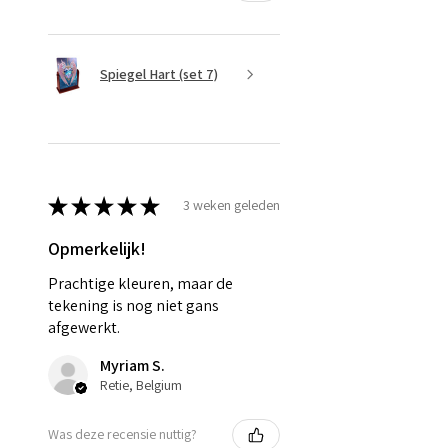
Spiegel Hart (set 7)
★
★
★
★
★
3 weken geleden
Opmerkelijk!
Prachtige kleuren, maar de
tekening is nog niet gans
afgewerkt.
Myriam S.
Retie, Belgium
Was deze recensie nuttig?