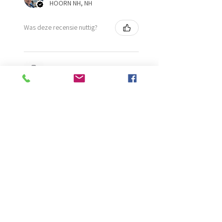
HOORN NH, NH
Was deze recensie nuttig?
Diamond Painting lijm
★
★
★
★
★
2 maanden geleden
Ongelooflijk!
Super mooi en goed
Evelien B.
Schiedam, ZH