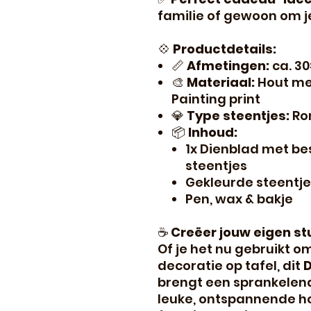
familie of gewoon om j
💠
Productdetails:
📏
Afmetingen:
ca. 3
🎨
Materiaal:
Hout me
Painting print
💎
Type steentjes:
Ro
📦
Inhoud:
1x Dienblad met b
steentjes
Gekleurde steentje
Pen, wax & bakje
☕
Creëer jouw eigen stu
Of je het nu gebruikt o
decoratie op tafel, dit
D
brengt een sprankelend
leuke, ontspannende h