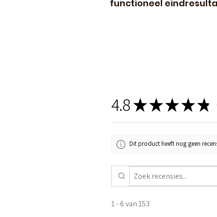
functioneel eindresulta
4.8
★
★
★
★
★
1
Dit product heeft nog geen recens
1 - 6 van 153