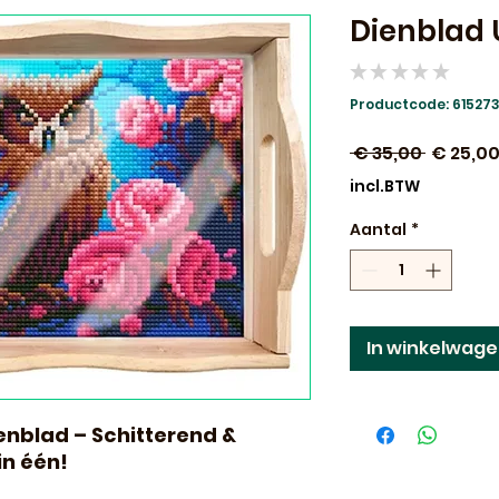
Dienblad U
★
★
★
★
★
0
Productcode: 61527
Normal
 € 35,00 
€ 25,0
prijs
incl.BTW
Aantal
*
In winkelwag
enblad – Schitterend &
in één!