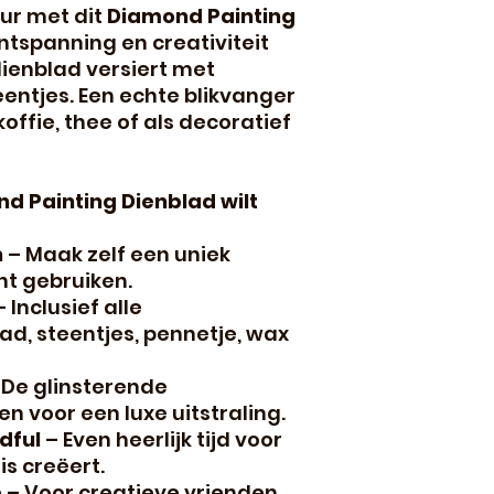
eur met dit
Diamond Painting
ntspanning en creativiteit
 dienblad versiert met
ntjes. Een echte blikvanger
koffie, thee of als decoratief
nd Painting Dienblad wilt
h
– Maak zelf een uniek
nt gebruiken.
 Inclusief alle
d, steentjes, pennetje, wax
 De glinsterende
 voor een luxe uitstraling.
dful
– Even heerlijk tijd voor
ois creëert.
e
– Voor creatieve vrienden,