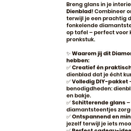
Breng glans in je interi
Dienblad
! Combineer o
terwijl je een prachtig
fonkelende diamantstee
op tafel – perfect voor 
pronkstuk.
✨
Waarom jij dit Diamo
hebben:
✅
Creatief én praktisc
dienblad dat je écht ku
✅
Volledig DIY-pakket
–
benodigdheden: dienbla
en bakje.
✅
Schitterende glans
–
diamantsteentjes zorgen
✅
Ontspannend en min
jezelf terwijl je iets mo
✅
Perfect cadeau-ide