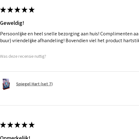
★
★
★
★
★
Geweldig!
Persoonlijke en heel snelle bezorging aan huis! Complimenten aan
buur) vriendelijke afhandeling! Bovendien viel het product hartst
Was deze recensie nuttig?
Spiegel Hart (set 7)
★
★
★
★
★
Opmerkelijk!