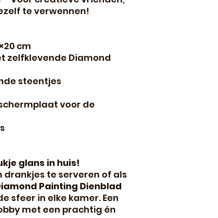
ezelf te verwennen!
0×20 cm
t zelfklevende Diamond
nde steentjes
eschermplaat voor de
s
kje glans in huis!
m drankjes te serveren of als
iamond Painting Dienblad
e sfeer in elke kamer. Een
obby met een prachtig én