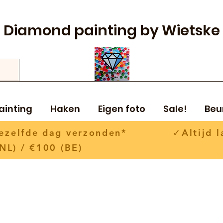
Diamond painting by Wietske
ainting
Haken
Eigen foto
Sale!
Beu
 dezelfde dag verzonden* ✓Altijd la
NL) / €100 (BE)