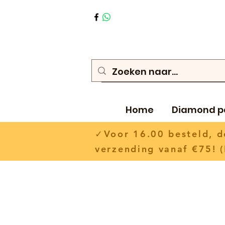
Home
Diamond p
✓Voor 16.00 besteld,
verzending vanaf €75! (