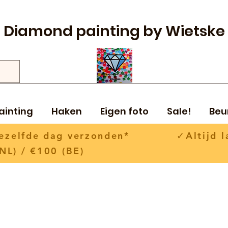
Diamond painting by Wietske
ainting
Haken
Eigen foto
Sale!
Beu
 dezelfde dag verzonden* ✓Altijd la
NL) / €100 (BE)