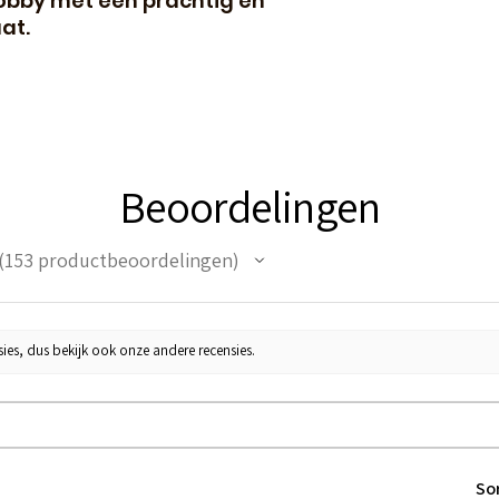
obby met een prachtig én
at.
Beoordelingen
153
productbeoordelingen
53
ies, dus bekijk ook onze andere recensies.
So