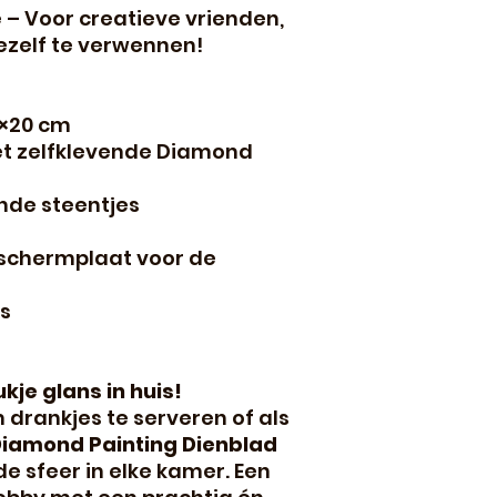
e
– Voor creatieve vrienden,
ezelf te verwennen!
0×20 cm
t zelfklevende Diamond
nde steentjes
eschermplaat voor de
s
kje glans in huis!
m drankjes te serveren of als
iamond Painting Dienblad
e sfeer in elke kamer. Een