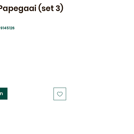
Papegaai (set 3)
9145126
e
Verkoopprijs
0
en