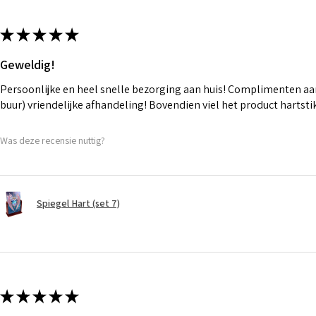
★
★
★
★
★
Geweldig!
Persoonlijke en heel snelle bezorging aan huis! Complimenten aan
buur) vriendelijke afhandeling! Bovendien viel het product hartst
Was deze recensie nuttig?
Spiegel Hart (set 7)
★
★
★
★
★