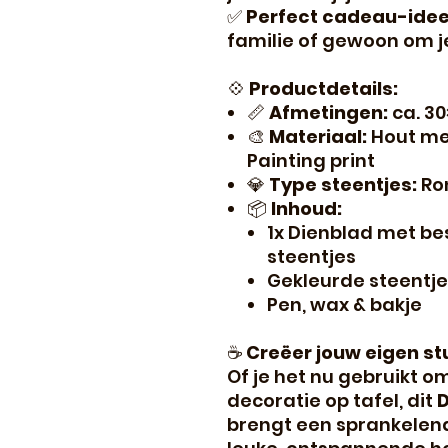
✅
Perfect cadeau-ide
familie of gewoon om j
💠
Productdetails:
📏
Afmetingen:
ca. 3
🎨
Materiaal:
Hout me
Painting print
💎
Type steentjes:
Ro
📦
Inhoud:
1x Dienblad met b
steentjes
Gekleurde steentje
Pen, wax & bakje
☕
Creëer jouw eigen stu
Of je het nu gebruikt o
decoratie op tafel, dit
D
brengt een sprankelend