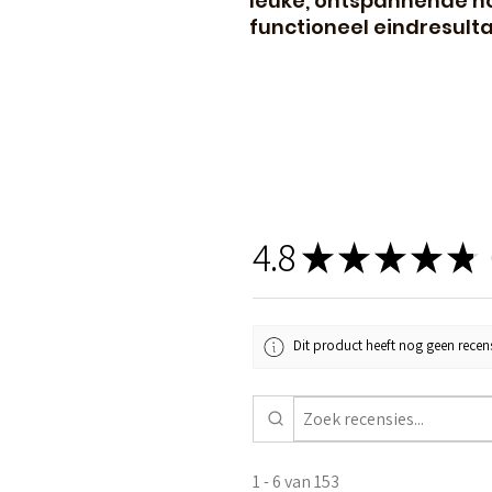
leuke, ontspannende h
functioneel eindresulta
4.8
★
★
★
★
★
1
Dit product heeft nog geen recens
1 - 6 van 153