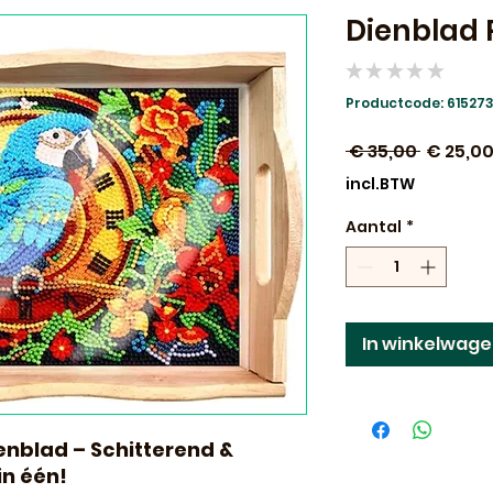
Dienblad 
★
★
★
★
★
0
Productcode: 615273
Normal
 € 35,00 
€ 25,0
prijs
incl.BTW
Aantal
*
In winkelwag
enblad – Schitterend &
in één!