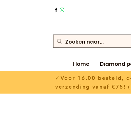
Home
Diamond p
✓Voor 16.00 besteld,
verzending vanaf €75! (