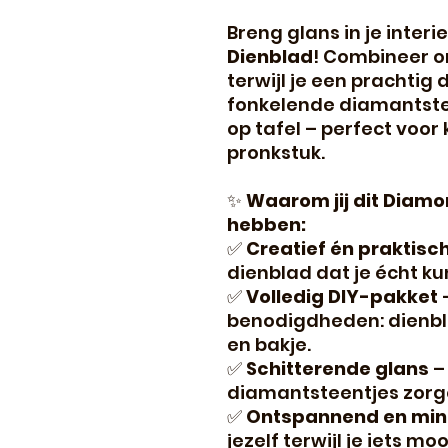
Breng glans in je interi
Dienblad
! Combineer o
terwijl je een prachtig
fonkelende diamantstee
op tafel – perfect voor 
pronkstuk.
✨
Waarom jij dit Diamo
hebben:
✅
Creatief én praktisc
dienblad dat je écht ku
✅
Volledig DIY-pakket
–
benodigdheden: dienbla
en bakje.
✅
Schitterende glans
–
diamantsteentjes zorgen
✅
Ontspannend en min
jezelf terwijl je iets mo