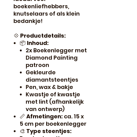
boekenliefhebbers,
knutselaars of als klein
bedankje!
💠
Productdetails:
📦
Inhoud:
2x Boekenlegger met
Diamond Painting
patroon
Gekleurde
diamantsteentjes
Pen, wax & bakje
Kwastje of kwastje
met lint (afhankelijk
van ontwerp)
📏
Afmetingen:
ca. 15 x
5 cm per boekenlegger
🎨
Type steentjes: