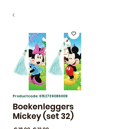
Productcode: 6152739086009
Boekenleggers
Mickey (set 32)
Normale
Verkoopprijs