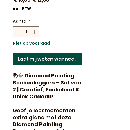
 € 18,00 
€ 12,00
prijs
incl.BTW
Aantal
*
Niet op voorraad
Laat mij weten wanneer dit terug op voorraad 
📚💎
Diamond Painting
Boekenleggers – Set van
2 | Creatief, Fonkelend &
Uniek Cadeau!
Geef je leesmomenten
extra glans met deze
Diamond Painting