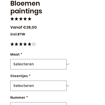
Bloemen
paintings
★
★
★
★
★
1
Verkoopprijs
Vanaf
€28,00
incl.BTW
★
★
★
★
★
1
1
Maat
*
Steentjes
*
Nummer
*