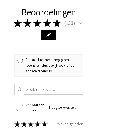
Beoordelingen
★
★
★
★
★
153
153
Dit product heeft nog geen
recensies, dus bekijk ook onze
andere recensies.
1 - 6 van
Sorteer
153
op:
★
★
★
★
★
3 weken geleden