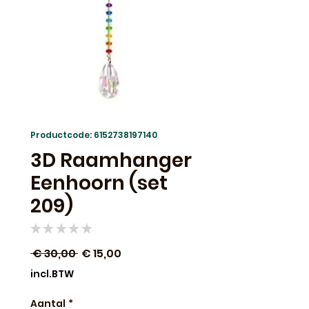
Productcode: 6152738197140
3D Raamhanger
Eenhoorn (set
209)
★
★
★
★
★
0
Normale
Verkoopprijs
 € 30,00 
€ 15,00
prijs
incl.BTW
Aantal
*