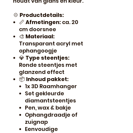
houdt van glans en kleur.
💠
Productdetails:
📏
Afmetingen:
ca. 20
cm doorsnee
🎨
Materiaal:
Transparant acryl met
ophangoogje
💎
Type steentjes:
Ronde steentjes met
glanzend effect
📦
Inhoud pakket:
1x 3D Raamhanger
Set gekleurde
diamantsteentjes
Pen, wax & bakje
Ophangdraadje of
zuignap
Eenvoudige